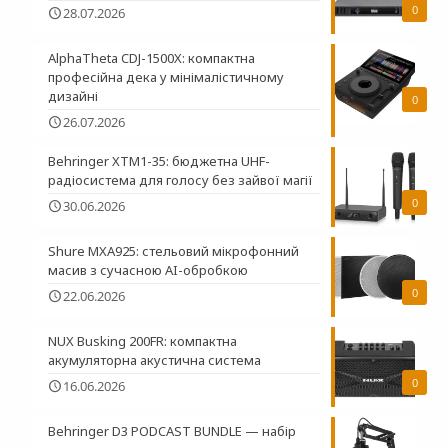
0
28.07.2026
AlphaTheta CDJ-1500X: компактна
професійна дека у мінімалістичному
дизайні
0
26.07.2026
Behringer XTM1-35: бюджетна UHF-
радіосистема для голосу без зайвої магії
0
30.06.2026
Shure MXA925: стельовий мікрофонний
масив з сучасною AI-обробкою
0
22.06.2026
NUX Busking 200FR: компактна
акумуляторна акустична система
0
16.06.2026
Behringer D3 PODCAST BUNDLE — набір