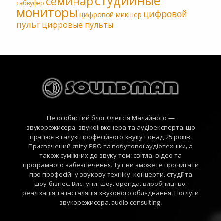
студийные
семинар
сабвуфер
мониторы
цифровой
цифровой микшер
пульт
цифровые пульты
Це особистий блог Олексія Малайного —
звукорежисера, звукоінженера та аудіоексперта, що
працює в галузі професійного звуку понад 25 років.
Присвячений світу PRO та побутової аудіотехніки, а
також суміжних до звуку тем: світла, відео та
програмного забезпечення. Тут ви зможете прочитати
про професійну звукову техніку, концерти, студії та
шоу-бізнес. Виступи, шоу, оренда, виробництво,
реалізація та інсталяція звукового обладнання. Послуги
звукорежисера, audio consulting.