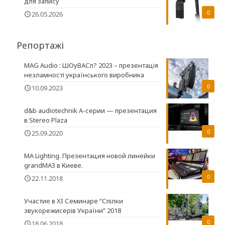
для запису
0
26.05.2026
Репортажі
MAG Audio : ШОуВАСп? 2023 – презентація
незламності українського виробника
0
10.09.2023
d&b audiotechnik A-серии — презентация
в Stereo Plaza
0
25.09.2020
MA Lighting. Презентация новой линейки
grandMA3 в Киеве.
0
22.11.2018
Участие в XI Семинаре “Спілки
звукорежисерів України” 2018
0
18.06.2018