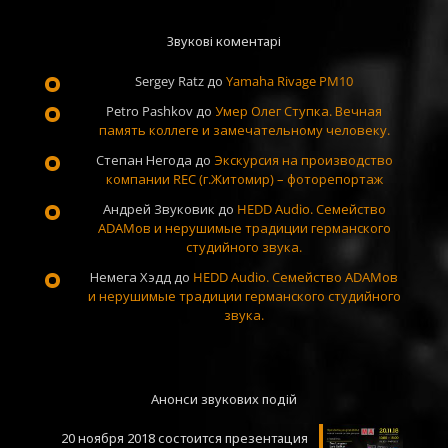
Звукові коментарі
Sergey Ratz
до
Yamaha Rivage PM10
Petro Pashkov
до
Умер Олег Ступка. Вечная
память коллеге и замечательному человеку.
Степан Негода
до
Экскурсия на производство
компании REC (г.Житомир) – фоторепортаж
Андрей Звуковик
до
HEDD Audio. Семейство
ADAMов и нерушимые традиции германского
студийного звука.
Немега Хэдд
до
HEDD Audio. Семейство ADAMов
и нерушимые традиции германского студийного
звука.
Анонси звукових подій
20 ноября 2018 состоится презентация