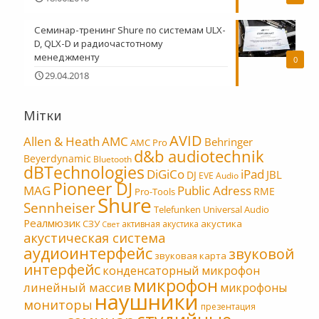
Семинар-тренинг Shure по системам ULX-
D, QLX-D и радиочастотному
менеджменту
0
29.04.2018
Мітки
AVID
Allen & Heath
AMC
Behringer
AMC Pro
d&b audiotechnik
Beyerdynamic
Bluetooth
dBTechnologies
DiGiCo
iPad
JBL
DJ
EVE Audio
Pioneer DJ
MAG
Public Adress
RME
Pro-Tools
Shure
Sennheiser
Telefunken
Universal Audio
Реалмюзик
СЗУ
акустика
активная акустика
Свет
акустическая система
аудиоинтерфейс
звуковой
звуковая карта
интерфейс
конденсаторный микрофон
микрофон
линейный массив
микрофоны
наушники
мониторы
презентация