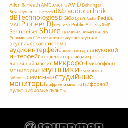
AVID
Allen & Heath
AMC
Behringer
AMC Pro
d&b audiotechnik
Beyerdynamic
Bluetooth
dBTechnologies
DiGiCo
iPad
JBL
DJ
EVE Audio
Pioneer DJ
MAG
Public Adress
RME
Pro-Tools
Shure
Sennheiser
Telefunken
Universal Audio
Реалмюзик
СЗУ
акустика
активная акустика
Свет
акустическая система
аудиоинтерфейс
звуковой
звуковая карта
интерфейс
конденсаторный микрофон
микрофон
линейный массив
микрофоны
наушники
мониторы
презентация
студийные
семинар
сабвуфер
мониторы
цифровой
цифровой микшер
пульт
цифровые пульты