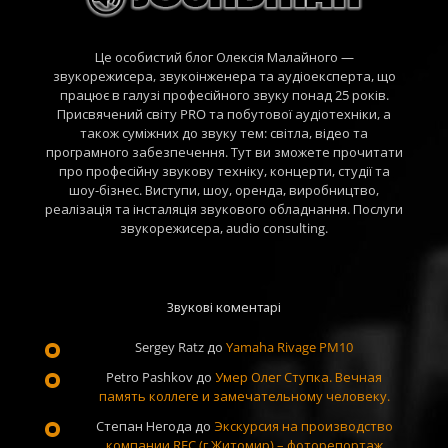
Це особистий блог Олексія Малайного —
звукорежисера, звукоінженера та аудіоексперта, що
працює в галузі професійного звуку понад 25 років.
Присвячений світу PRO та побутової аудіотехніки, а
також суміжних до звуку тем: світла, відео та
програмного забезпечення. Тут ви зможете прочитати
про професійну звукову техніку, концерти, студії та
шоу-бізнес. Виступи, шоу, оренда, виробництво,
реалізація та інсталяція звукового обладнання. Послуги
звукорежисера, audio consulting.
Звукові коментарі
Sergey Ratz
до
Yamaha Rivage PM10
Petro Pashkov
до
Умер Олег Ступка. Вечная
память коллеге и замечательному человеку.
Степан Негода
до
Экскурсия на производство
компании REC (г.Житомир) – фоторепортаж