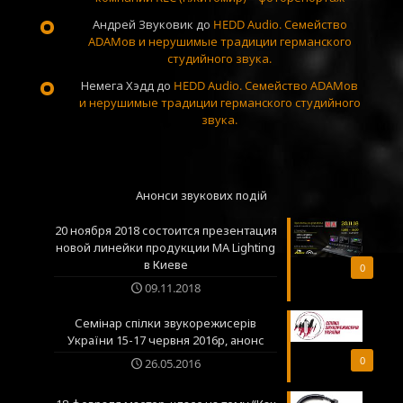
Андрей Звуковик
до
HEDD Audio. Семейство
ADAMов и нерушимые традиции германского
студийного звука.
Немега Хэдд
до
HEDD Audio. Семейство ADAMов
и нерушимые традиции германского студийного
звука.
Анонси звукових подій
20 ноября 2018 состоится презентация
новой линейки продукции MA Lighting
в Киеве
0
09.11.2018
Семінар спілки звукорежисерів
України 15-17 червня 2016р, анонс
0
26.05.2016