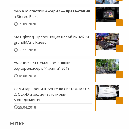
d&b audiotechnik A-серии — презентация
в Stereo Plaza
0
25.09.2020
MA Lighting. Презентация новой линейки
grandMA3 в Киеве.
0
22.11.2018
Участие в XI Семинаре “Спілки
звукорежисерів України” 2018
0
18.06.2018
Семинар-тренинг Shure по системам ULX-
D, QLX-D и радиочастотному
менеджменту
0
29.04.2018
Мітки