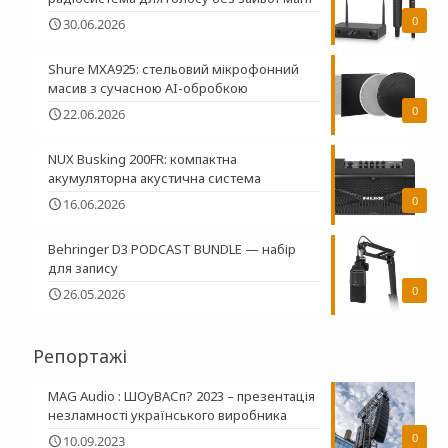
0
30.06.2026
Shure MXA925: стельовий мікрофонний
масив з сучасною AI-обробкою
0
22.06.2026
NUX Busking 200FR: компактна
акумуляторна акустична система
0
16.06.2026
Behringer D3 PODCAST BUNDLE — набір
для запису
0
26.05.2026
Репортажі
MAG Audio : ШОуВАСп? 2023 – презентація
незламності українського виробника
0
10.09.2023