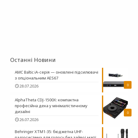
Останні Новини
AMC Baltic iA-серія — оновлені підсилювачі
з опціональним AES67
0
28.07.2026
AlphaTheta CDJ-1500X: компактна
професійна дека у мінімалістичному
дизайні
0
26.07.2026
Behringer XTM1-35: бюджетна UHF-
радіосистема для голосу без зайвої магії