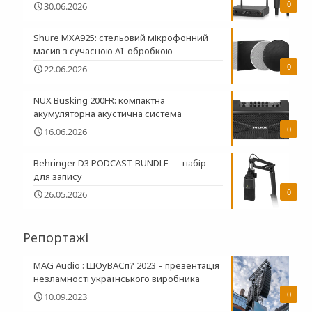
0
30.06.2026
Shure MXA925: стельовий мікрофонний
масив з сучасною AI-обробкою
0
22.06.2026
NUX Busking 200FR: компактна
акумуляторна акустична система
0
16.06.2026
Behringer D3 PODCAST BUNDLE — набір
для запису
0
26.05.2026
Репортажі
MAG Audio : ШОуВАСп? 2023 – презентація
незламності українського виробника
0
10.09.2023