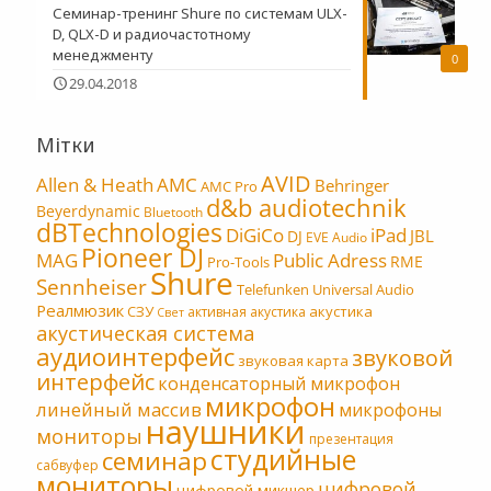
Семинар-тренинг Shure по системам ULX-
D, QLX-D и радиочастотному
менеджменту
0
29.04.2018
Мітки
AVID
Allen & Heath
AMC
Behringer
AMC Pro
d&b audiotechnik
Beyerdynamic
Bluetooth
dBTechnologies
DiGiCo
iPad
JBL
DJ
EVE Audio
Pioneer DJ
MAG
Public Adress
RME
Pro-Tools
Shure
Sennheiser
Telefunken
Universal Audio
Реалмюзик
СЗУ
акустика
активная акустика
Свет
акустическая система
аудиоинтерфейс
звуковой
звуковая карта
интерфейс
конденсаторный микрофон
микрофон
линейный массив
микрофоны
наушники
мониторы
презентация
студийные
семинар
сабвуфер
мониторы
цифровой
цифровой микшер