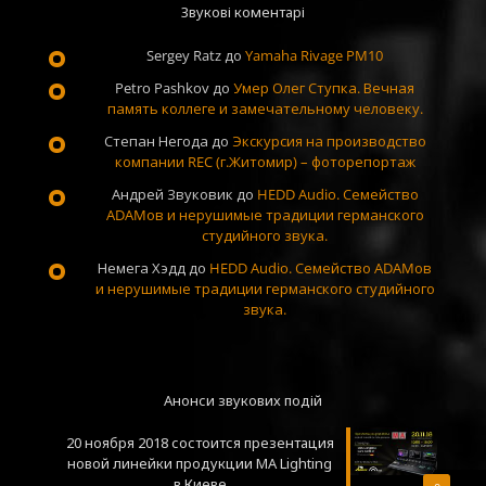
Звукові коментарі
Sergey Ratz
до
Yamaha Rivage PM10
Petro Pashkov
до
Умер Олег Ступка. Вечная
память коллеге и замечательному человеку.
Степан Негода
до
Экскурсия на производство
компании REC (г.Житомир) – фоторепортаж
Андрей Звуковик
до
HEDD Audio. Семейство
ADAMов и нерушимые традиции германского
студийного звука.
Немега Хэдд
до
HEDD Audio. Семейство ADAMов
и нерушимые традиции германского студийного
звука.
Анонси звукових подій
20 ноября 2018 состоится презентация
новой линейки продукции MA Lighting
в Киеве