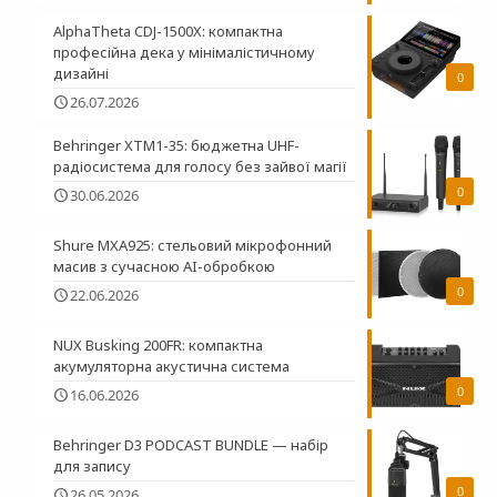
AlphaTheta CDJ-1500X: компактна
професійна дека у мінімалістичному
дизайні
0
26.07.2026
Behringer XTM1-35: бюджетна UHF-
радіосистема для голосу без зайвої магії
0
30.06.2026
Shure MXA925: стельовий мікрофонний
масив з сучасною AI-обробкою
0
22.06.2026
NUX Busking 200FR: компактна
акумуляторна акустична система
0
16.06.2026
Behringer D3 PODCAST BUNDLE — набір
для запису
0
26.05.2026