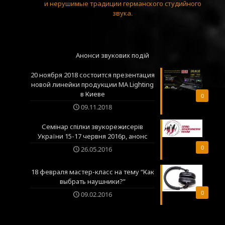
и нерушимые традиции германского студийного
звука.
Анонси звукових подій
20 ноября 2018 состоится презентация
новой линейки продукции MA Lighting
в Киеве
0
09.11.2018
Семінар спілки звукорежисерів
України 15-17 червня 2016р, анонс
0
26.05.2016
18 февраля мастер-класс на тему “Как
выбрать наушники?”
0
09.02.2016