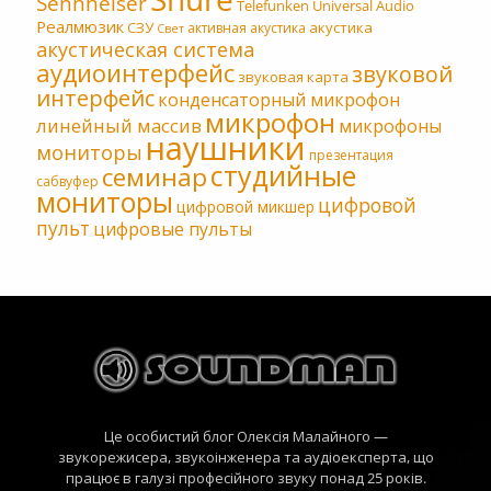
Sennheiser
Telefunken
Universal Audio
Реалмюзик
СЗУ
акустика
активная акустика
Свет
акустическая система
аудиоинтерфейс
звуковой
звуковая карта
интерфейс
конденсаторный микрофон
микрофон
линейный массив
микрофоны
наушники
мониторы
презентация
студийные
семинар
сабвуфер
мониторы
цифровой
цифровой микшер
пульт
цифровые пульты
Це особистий блог Олексія Малайного —
звукорежисера, звукоінженера та аудіоексперта, що
працює в галузі професійного звуку понад 25 років.