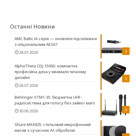
Останні Новини
AMC Baltic iA-серія — оновлені підсилювачі
з опціональним AES67
0
28.07.2026
AlphaTheta CDJ-1500X: компактна
професійна дека у мінімалістичному
дизайні
0
26.07.2026
Behringer XTM1-35: бюджетна UHF-
радіосистема для голосу без зайвої магії
0
30.06.2026
Shure MXA925: стельовий мікрофонний
масив з сучасною AI-обробкою