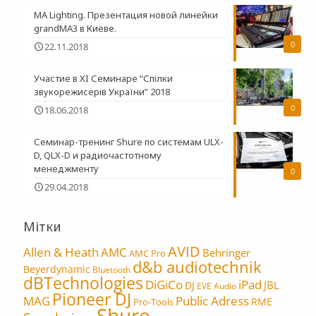
MA Lighting. Презентация новой линейки
grandMA3 в Киеве.
0
22.11.2018
Участие в XI Семинаре “Спілки
звукорежисерів України” 2018
0
18.06.2018
Семинар-тренинг Shure по системам ULX-
D, QLX-D и радиочастотному
менеджменту
0
29.04.2018
Мітки
AVID
Allen & Heath
AMC
Behringer
AMC Pro
d&b audiotechnik
Beyerdynamic
Bluetooth
dBTechnologies
DiGiCo
iPad
JBL
DJ
EVE Audio
Pioneer DJ
MAG
Public Adress
RME
Pro-Tools
Shure