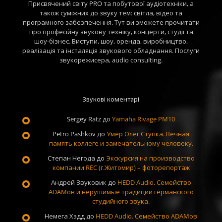
Присвячений світу PRO та побутової аудіотехніки, а
також суміжних до звуку тем: світла, відео та
програмного забезпечення. Тут ви зможете прочитати
про професійну звукову техніку, концерти, студії та
шоу-бізнес. Виступи, шоу, оренда, виробництво,
реалізація та інсталяція звукового обладнання. Послуги
звукорежисера, audio consulting.
Звукові коментарі
Sergey Ratz
до
Yamaha Rivage PM10
Petro Pashkov
до
Умер Олег Ступка. Вечная
память коллеге и замечательному человеку.
Степан Негода
до
Экскурсия на производство
компании REC (г.Житомир) – фоторепортаж
Андрей Звуковик
до
HEDD Audio. Семейство
ADAMов и нерушимые традиции германского
студийного звука.
Немега Хэдд
до
HEDD Audio. Семейство ADAMов