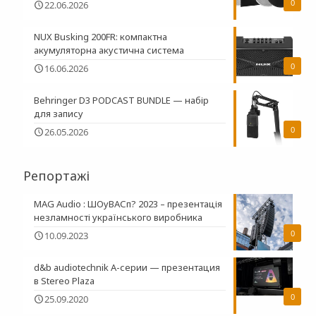
0
22.06.2026
NUX Busking 200FR: компактна
акумуляторна акустична система
0
16.06.2026
Behringer D3 PODCAST BUNDLE — набір
для запису
0
26.05.2026
Репортажі
MAG Audio : ШОуВАСп? 2023 – презентація
незламності українського виробника
0
10.09.2023
d&b audiotechnik A-серии — презентация
в Stereo Plaza
0
25.09.2020