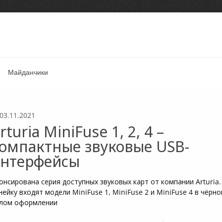
Майданчики
03.11.2021
rturia MiniFuse 1, 2, 4 –
омпактные звуковые USB-
нтерфейсы
онсирована серия доступных звуковых карт от компании Arturia.
нейку входят модели MiniFuse 1, MiniFuse 2 и MiniFuse 4 в чёрно
лом оформлении