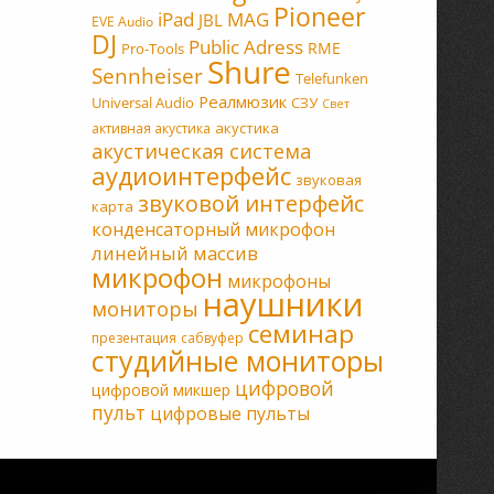
Pioneer
MAG
iPad
JBL
EVE Audio
DJ
Public Adress
RME
Pro-Tools
Shure
Sennheiser
Telefunken
Реалмюзик
Universal Audio
СЗУ
Свет
акустика
активная акустика
акустическая система
аудиоинтерфейс
звуковая
звуковой интерфейс
карта
конденсаторный микрофон
линейный массив
микрофон
микрофоны
наушники
мониторы
семинар
презентация
сабвуфер
студийные мониторы
цифровой
цифровой микшер
пульт
цифровые пульты