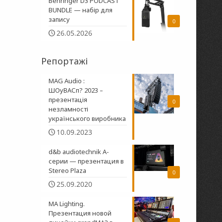
Behringer D3 PODCAST
BUNDLE — набір для
запису
0
26.05.2026
Репортажі
MAG Audio :
ШОуВАСп? 2023 –
презентація
0
незламності
українського виробника
10.09.2023
d&b audiotechnik A-
серии — презентация в
Stereo Plaza
0
25.09.2020
MA Lighting.
Презентация новой