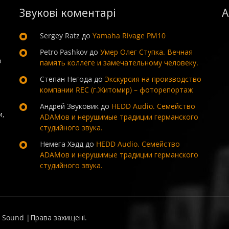
Звукові коментарі
А
Sergey Ratz
до
Yamaha Rivage PM10
Petro Pashkov
до
Умер Олег Ступка. Вечная
о
память коллеге и замечательному человеку.
Степан Негода
до
Экскурсия на производство
компании REC (г.Житомир) – фоторепортаж
Андрей Звуковик
до
HEDD Audio. Семейство
и,
ADAMов и нерушимые традиции германского
студийного звука.
Немега Хэдд
до
HEDD Audio. Семейство
ADAMов и нерушимые традиции германского
студийного звука.
 Sound |Права захищені.