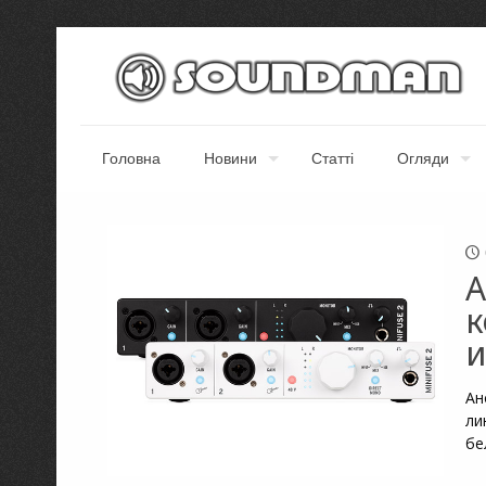
Головна
Новини
Статті
Огляди
A
к
и
Ан
ли
бе