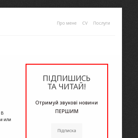
Про мене
CV
Послуги
ПІДПИШИСЬ
ТА ЧИТАЙ!
Отримуй звукові новини
ПЕРШИМ
 В
м или
Підписка