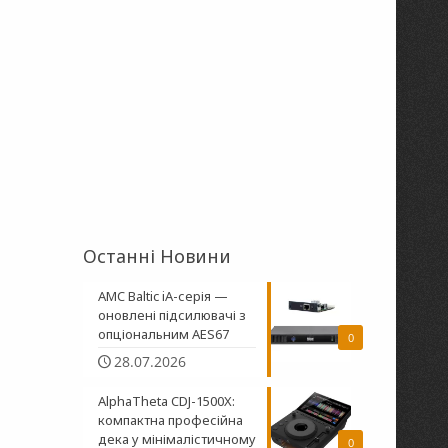
Останні Новини
AMC Baltic iA-серія —
оновлені підсилювачі з
опціональним AES67
0
28.07.2026
AlphaTheta CDJ-1500X:
компактна професійна
дека у мінімалістичному
0