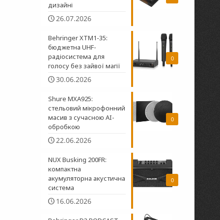
дизайні
26.07.2026
Behringer XTM1-35:
бюджетна UHF-
радіосистема для
0
голосу без зайвої магії
30.06.2026
Shure MXA925:
стельовий мікрофонний
масив з сучасною AI-
0
обробкою
22.06.2026
NUX Busking 200FR:
компактна
акумуляторна акустична
0
система
16.06.2026