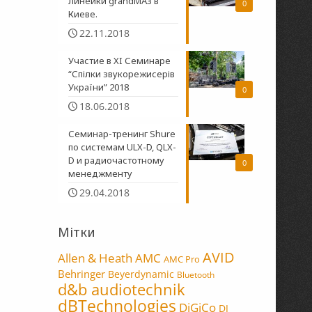
линейки grandMA3 в
0
Киеве.
22.11.2018
Участие в XI Семинаре
“Спілки звукорежисерів
України” 2018
0
18.06.2018
Семинар-тренинг Shure
по системам ULX-D, QLX-
D и радиочастотному
0
менеджменту
29.04.2018
Мітки
AVID
Allen & Heath
AMC
AMC Pro
Behringer
Beyerdynamic
Bluetooth
d&b audiotechnik
dBTechnologies
DiGiCo
DJ