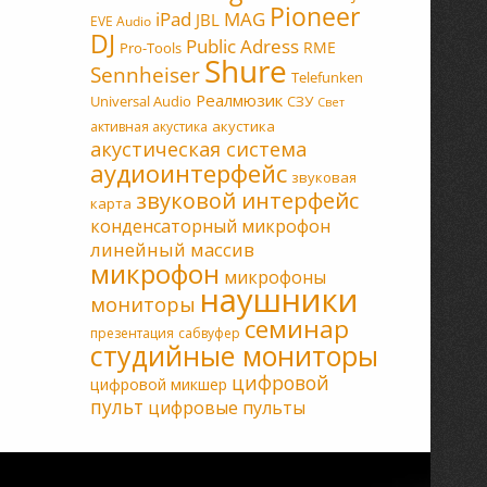
Pioneer
MAG
iPad
JBL
EVE Audio
DJ
Public Adress
RME
Pro-Tools
Shure
Sennheiser
Telefunken
Реалмюзик
Universal Audio
СЗУ
Свет
акустика
активная акустика
акустическая система
аудиоинтерфейс
звуковая
звуковой интерфейс
карта
конденсаторный микрофон
линейный массив
микрофон
микрофоны
наушники
мониторы
семинар
презентация
сабвуфер
студийные мониторы
цифровой
цифровой микшер
пульт
цифровые пульты