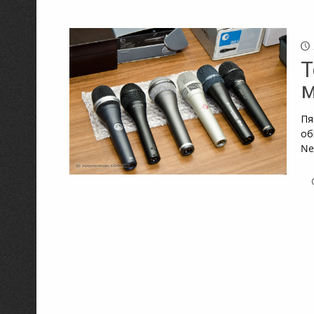
Т
м
Пя
об
Ne