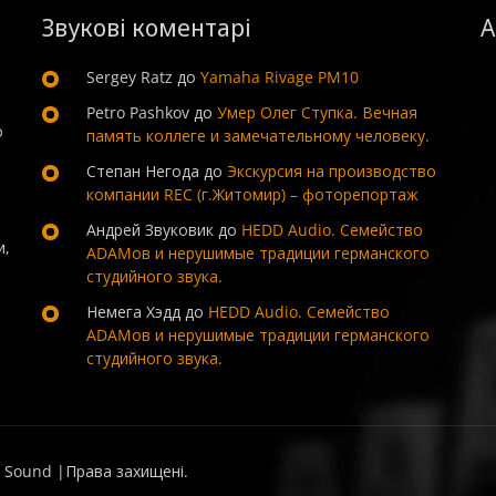
Звукові коментарі
А
Sergey Ratz
до
Yamaha Rivage PM10
Petro Pashkov
до
Умер Олег Ступка. Вечная
о
память коллеге и замечательному человеку.
Степан Негода
до
Экскурсия на производство
компании REC (г.Житомир) – фоторепортаж
Андрей Звуковик
до
HEDD Audio. Семейство
и,
ADAMов и нерушимые традиции германского
студийного звука.
Немега Хэдд
до
HEDD Audio. Семейство
ADAMов и нерушимые традиции германского
студийного звука.
 Sound |Права захищені.