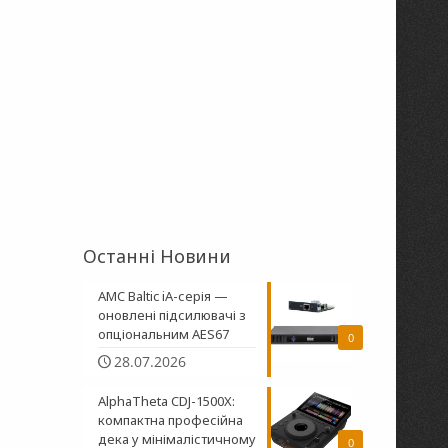
Останні Новини
AMC Baltic iA-серія —
оновлені підсилювачі з
опціональним AES67
0
28.07.2026
AlphaTheta CDJ-1500X:
компактна професійна
дека у мінімалістичному
0