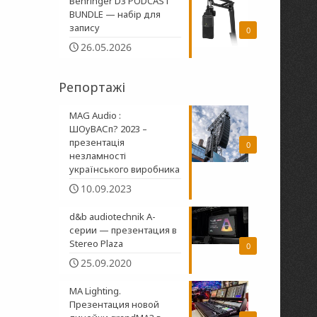
Behringer D3 PODCAST
BUNDLE — набір для
запису
0
26.05.2026
Репортажі
MAG Audio :
ШОуВАСп? 2023 –
презентація
0
незламності
українського виробника
10.09.2023
d&b audiotechnik A-
серии — презентация в
Stereo Plaza
0
25.09.2020
MA Lighting.
Презентация новой