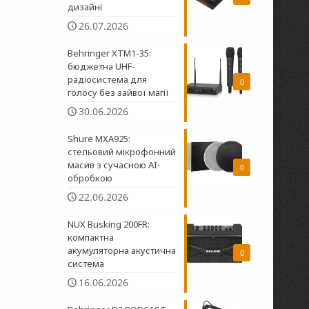
дизайні
26.07.2026
Behringer XTM1-35:
бюджетна UHF-
радіосистема для
0
голосу без зайвої магії
30.06.2026
Shure MXA925:
стельовий мікрофонний
масив з сучасною AI-
0
обробкою
22.06.2026
NUX Busking 200FR:
компактна
акумуляторна акустична
0
система
16.06.2026