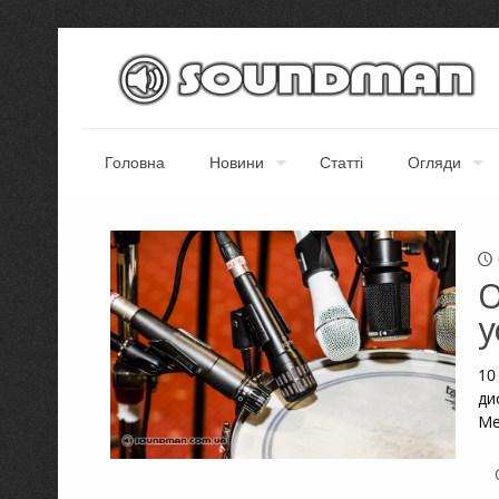
Головна
Новини
Статті
Огляди
O
у
10
ди
Ме