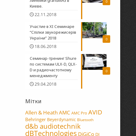
линейки grandMA3 в
0
Киеве.
22.11.2018
Участие в XI Семинаре
“Спілки звукорежисерів
України” 2018
0
18.06.2018
Семинар-тренинг Shure
по системам ULX-D, QLX-
D и радиочастотному
0
менеджменту
29.04.2018
Мітки
AVID
Allen & Heath
AMC
AMC Pro
Behringer
Beyerdynamic
Bluetooth
d&b audiotechnik
dBTechnologies
DiGiCo
DJ