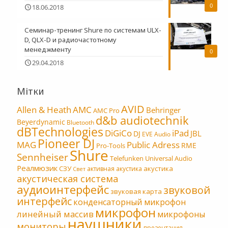
0
18.06.2018
Семинар-тренинг Shure по системам ULX-
D, QLX-D и радиочастотному
менеджменту
0
29.04.2018
Мітки
AVID
Allen & Heath
AMC
Behringer
AMC Pro
d&b audiotechnik
Beyerdynamic
Bluetooth
dBTechnologies
DiGiCo
iPad
JBL
DJ
EVE Audio
Pioneer DJ
MAG
Public Adress
RME
Pro-Tools
Shure
Sennheiser
Telefunken
Universal Audio
Реалмюзик
СЗУ
акустика
активная акустика
Свет
акустическая система
аудиоинтерфейс
звуковой
звуковая карта
интерфейс
конденсаторный микрофон
микрофон
линейный массив
микрофоны
наушники
мониторы
презентация