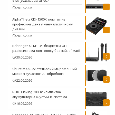
з опціональним AES67
0
28.07.2026
AlphaTheta CDJ-1500X: компактна
професійна дека у мінімалістичному
дизайні
0
26.07.2026
Behringer XTM1-35: бюджетна UHF-
радіосистема для голосу без зайвої магії
0
30.06.2026
Shure MXA925: стельовий мікрофонний
масив з сучасною AI-обробкою
0
22.06.2026
NUX Busking 200FR: компактна
акумуляторна акустична система
0
16.06.2026