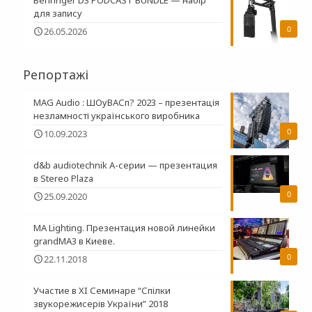
Behringer D3 PODCAST BUNDLE — набір
для запису
0
26.05.2026
Репортажі
MAG Audio : ШОуВАСп? 2023 – презентація
незламності українського виробника
0
10.09.2023
d&b audiotechnik A-серии — презентация
в Stereo Plaza
0
25.09.2020
MA Lighting. Презентация новой линейки
grandMA3 в Киеве.
0
22.11.2018
Участие в XI Семинаре “Спілки
звукорежисерів України” 2018