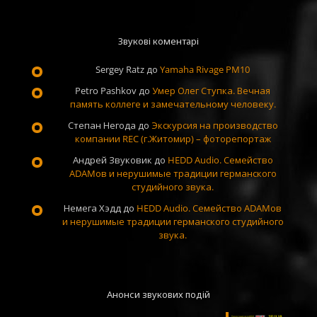
Звукові коментарі
Sergey Ratz
до
Yamaha Rivage PM10
Petro Pashkov
до
Умер Олег Ступка. Вечная
память коллеге и замечательному человеку.
Степан Негода
до
Экскурсия на производство
компании REC (г.Житомир) – фоторепортаж
Андрей Звуковик
до
HEDD Audio. Семейство
ADAMов и нерушимые традиции германского
студийного звука.
Немега Хэдд
до
HEDD Audio. Семейство ADAMов
и нерушимые традиции германского студийного
звука.
Анонси звукових подій