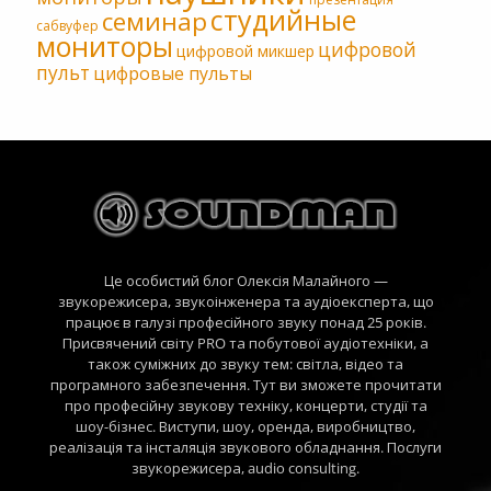
студийные
семинар
сабвуфер
мониторы
цифровой
цифровой микшер
пульт
цифровые пульты
Це особистий блог Олексія Малайного —
звукорежисера, звукоінженера та аудіоексперта, що
працює в галузі професійного звуку понад 25 років.
Присвячений світу PRO та побутової аудіотехніки, а
також суміжних до звуку тем: світла, відео та
програмного забезпечення. Тут ви зможете прочитати
про професійну звукову техніку, концерти, студії та
шоу-бізнес. Виступи, шоу, оренда, виробництво,
реалізація та інсталяція звукового обладнання. Послуги
звукорежисера, audio consulting.