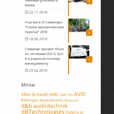
линейки grandMA3 в
0
Киеве.
22.11.2018
Участие в XI Семинаре
“Спілки звукорежисерів
України” 2018
0
18.06.2018
Семинар-тренинг Shure
по системам ULX-D, QLX-
D и радиочастотному
0
менеджменту
29.04.2018
Мітки
AVID
Allen & Heath
AMC
AMC Pro
Behringer
Beyerdynamic
Bluetooth
d&b audiotechnik
dBTechnologies
DiGiCo
DJ