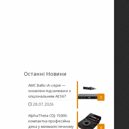
Останні Новини
AMC Baltic iA-серія —
оновлені підсилювачі з
опціональним AES67
0
28.07.2026
AlphaTheta CDJ-1500X:
компактна професійна
дека у мінімалістичному
0