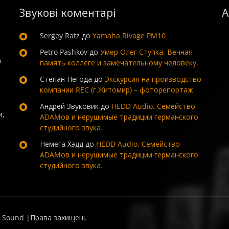
Звукові коментарі
А
Sergey Ratz
до
Yamaha Rivage PM10
Petro Pashkov
до
Умер Олег Ступка. Вечная
о
память коллеге и замечательному человеку.
Степан Негода
до
Экскурсия на производство
компании REC (г.Житомир) – фоторепортаж
Андрей Звуковик
до
HEDD Audio. Семейство
и,
ADAMов и нерушимые традиции германского
студийного звука.
Немега Хэдд
до
HEDD Audio. Семейство
ADAMов и нерушимые традиции германского
студийного звука.
 Sound |Права захищені.