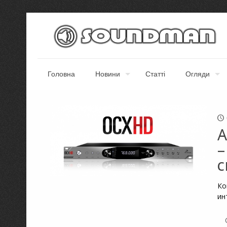
Головна
Новини
Статті
Огляди
A
–
с
Ко
ин