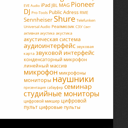
Pioneer
MAG
iPad
JBL
EVE Audio
DJ
Public Adress
RME
Pro-Tools
Shure
Sennheiser
Telefunken
Реалмюзик
Universal Audio
СЗУ
Свет
акустика
активная акустика
акустическая система
аудиоинтерфейс
звуковая
звуковой интерфейс
карта
конденсаторный микрофон
линейный массив
микрофон
микрофоны
наушники
мониторы
семинар
презентация
сабвуфер
студийные мониторы
цифровой
цифровой микшер
пульт
цифровые пульты