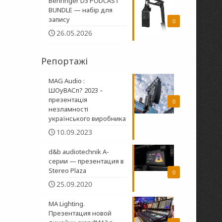
Behringer D3 PODCAST
BUNDLE — набір для
запису
0
26.05.2026
Репортажі
MAG Audio :
ШОуВАСп? 2023 –
презентація
0
незламності
українського виробника
10.09.2023
d&b audiotechnik A-
серии — презентация в
Stereo Plaza
0
25.09.2020
MA Lighting.
Презентация новой