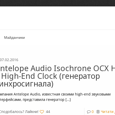
Майданчики
07.02.2016
ntelope Audio Isochrone OCX 
 High-End Clock (генератор
инхросигнала)
мпания Antelope Audio, известная своими high-end звуковыми
терфейсами, представила генератор
[…]
Сподобалось? Лайкни!
44
0
Читати 