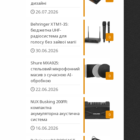
дизайні
26.07.2026
Behringer XTM1-35:
бюджетна UHF-
радіосистема для
0
голосу без зайвої магії
30.06.2026
Shure MXA925:
стельовий мікрофонний
масив з сучасною AI-
0
обробкою
22.06.2026
NUX Busking 200FR:
компактна
акумуляторна акустична
0
система
16.06.2026