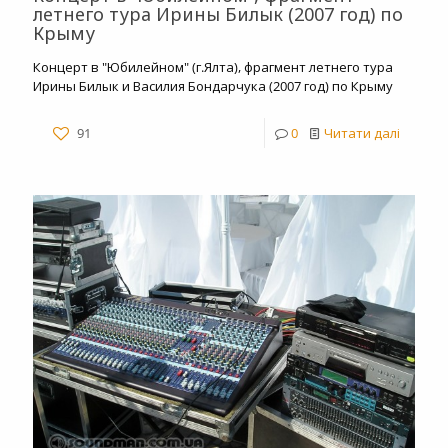
летнего тура Ирины Билык (2007 год) по
Крыму
Концерт в "Юбилейном" (г.Ялта), фрагмент летнего тура
Ирины Билык и Василия Бондарчука (2007 год) по Крыму
91
0
Читати далі