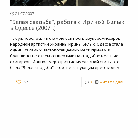
21.07.2007
“Белая свадьба”, работа с Ириной Билык
в Одессе (2007г.)
Так уж повелось, что в мою бытность звукорежиссером
народной артистки Украины Ирины Билык, Одесса стала
одним из самых частопосещаемых мест, причем в
большинстве своем концертили на свадьбах местных
олигархов. Данное мероприятие имело свой стиль, это
была "Белая свадьба" с соответствующим дресс-кодом
67
0
Читати далі