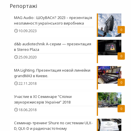
Репортажі
MAG Audio : ШОуВАСп? 2023 – презентація
незламності українського виробника
0
10.09.2023
d&b audiotechnik A-серии — презентация
в Stereo Plaza
0
25.09.2020
MA Lighting. Презентация новой линейки
grandMA3 в Киеве.
0
22.11.2018
Участие в XI Семинаре “Спілки
звукорежисерів України” 2018
0
18.06.2018
Семинар-тренинг Shure по системам ULX-
D, QLX-D и радиочастотному