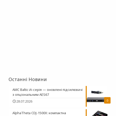
Останні Новини
AMC Baltic iA-серія — оновлені підсилювачі
з опціональним AES67
0
28.07.2026
AlphaTheta CDJ-1500X: компактна