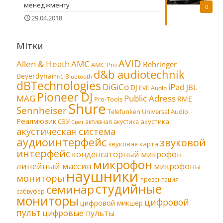
менеджменту
0
29.04.2018
Мітки
AVID
Allen & Heath
AMC
Behringer
AMC Pro
d&b audiotechnik
Beyerdynamic
Bluetooth
dBTechnologies
DiGiCo
iPad
JBL
DJ
EVE Audio
Pioneer DJ
MAG
Public Adress
RME
Pro-Tools
Shure
Sennheiser
Telefunken
Universal Audio
Реалмюзик
СЗУ
акустика
активная акустика
Свет
акустическая система
аудиоинтерфейс
звуковой
звуковая карта
интерфейс
конденсаторный микрофон
микрофон
линейный массив
микрофоны
наушники
мониторы
презентация
студийные
семинар
сабвуфер
мониторы
цифровой
цифровой микшер
пульт
цифровые пульты