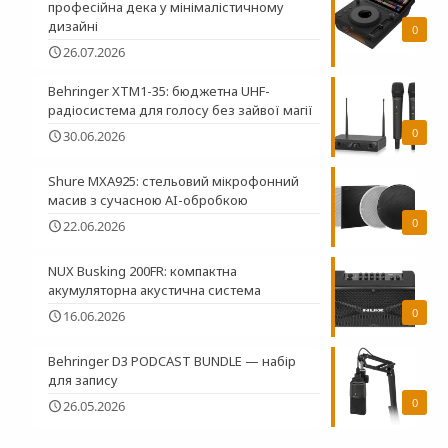
професійна дека у мінімалістичному
дизайні
0
26.07.2026
Behringer XTM1-35: бюджетна UHF-
радіосистема для голосу без зайвої магії
0
30.06.2026
Shure MXA925: стельовий мікрофонний
масив з сучасною AI-обробкою
0
22.06.2026
NUX Busking 200FR: компактна
акумуляторна акустична система
0
16.06.2026
Behringer D3 PODCAST BUNDLE — набір
для запису
0
26.05.2026