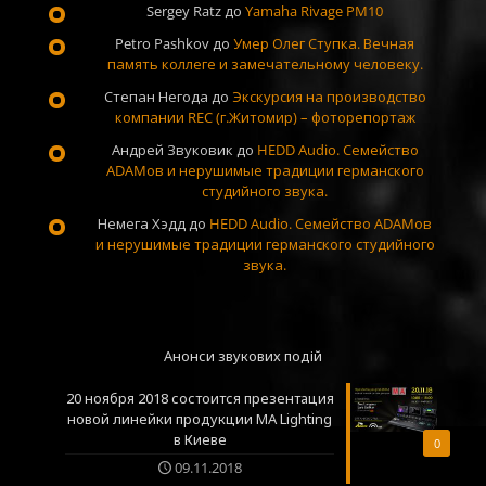
Sergey Ratz
до
Yamaha Rivage PM10
Petro Pashkov
до
Умер Олег Ступка. Вечная
память коллеге и замечательному человеку.
Степан Негода
до
Экскурсия на производство
компании REC (г.Житомир) – фоторепортаж
Андрей Звуковик
до
HEDD Audio. Семейство
ADAMов и нерушимые традиции германского
студийного звука.
Немега Хэдд
до
HEDD Audio. Семейство ADAMов
и нерушимые традиции германского студийного
звука.
Анонси звукових подій
20 ноября 2018 состоится презентация
новой линейки продукции MA Lighting
в Киеве
0
09.11.2018