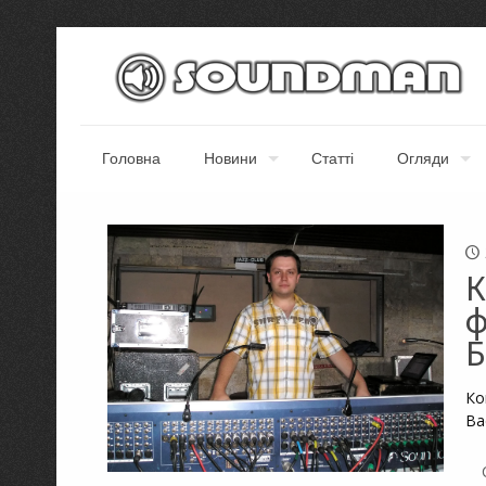
Головна
Новини
Статті
Огляди
К
ф
Б
Ко
Ва