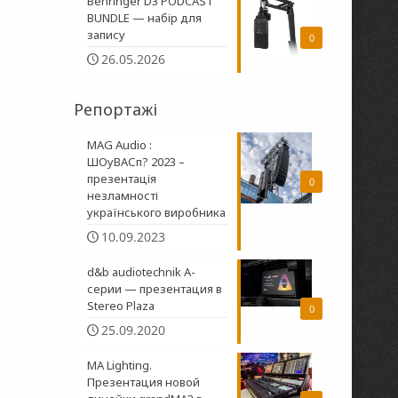
Behringer D3 PODCAST
BUNDLE — набір для
запису
0
26.05.2026
Репортажі
MAG Audio :
ШОуВАСп? 2023 –
презентація
0
незламності
українського виробника
10.09.2023
d&b audiotechnik A-
серии — презентация в
Stereo Plaza
0
25.09.2020
MA Lighting.
Презентация новой