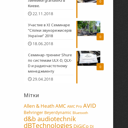
линейки grandMA3 в
0
Киеве.
22.11.2018
Участие в XI Семинаре
“Спілки звукорежисерів
України” 2018
0
18.06.2018
Семинар-тренинг Shure
по системам ULX-D, QLX-
D и радиочастотному
0
менеджменту
29.04.2018
Мітки
AVID
Allen & Heath
AMC
AMC Pro
Behringer
Beyerdynamic
Bluetooth
d&b audiotechnik
dBTechnologies
DiGiCo
DJ