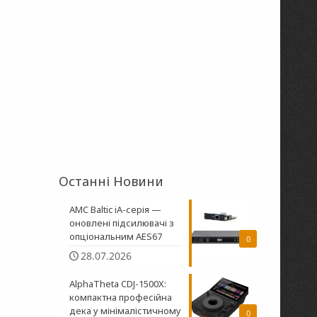
Останні Новини
AMC Baltic iA-серія —
оновлені підсилювачі з
опціональним AES67
0
28.07.2026
AlphaTheta CDJ-1500X:
компактна професійна
дека у мінімалістичному
0