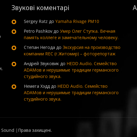
Звукові коментарі
А
Sergey Ratz
до
Yamaha Rivage PM10
Petro Pashkov
до
Умер Олег Ступка. Вечная
о
память коллеге и замечательному человеку.
Степан Негода
до
Экскурсия на производство
компании REC (г.Житомир) – фоторепортаж
Андрей Звуковик
до
HEDD Audio. Семейство
и,
ADAMов и нерушимые традиции германского
студийного звука.
Немега Хэдд
до
HEDD Audio. Семейство
ADAMов и нерушимые традиции германского
студийного звука.
 Sound |Права захищені.