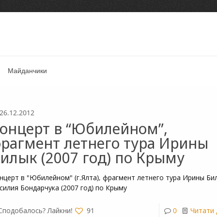
Майданчики
26.12.2012
онцерт в “Юбилейном”,
рагмент летнего тура Ирины
илык (2007 год) по Крыму
нцерт в "Юбилейном" (г.Ялта), фрагмент летнего тура Ирины Би
силия Бондарчука (2007 год) по Крыму
Сподобалось? Лайкни!
91
0
Читати 