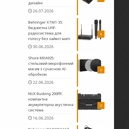
дизайні
26.07.2026
Behringer XTM1-35:
бюджетна UHF-
радіосистема для
0
голосу без зайвої магії
30.06.2026
Shure MXA925:
стельовий мікрофонний
масив з сучасною AI-
0
обробкою
22.06.2026
NUX Busking 200FR:
компактна
акумуляторна акустична
0
система
16.06.2026