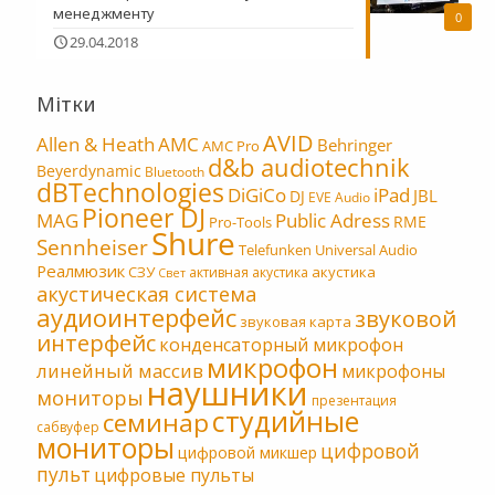
менеджменту
0
29.04.2018
Мітки
AVID
Allen & Heath
AMC
Behringer
AMC Pro
d&b audiotechnik
Beyerdynamic
Bluetooth
dBTechnologies
DiGiCo
iPad
JBL
DJ
EVE Audio
Pioneer DJ
MAG
Public Adress
RME
Pro-Tools
Shure
Sennheiser
Telefunken
Universal Audio
Реалмюзик
СЗУ
акустика
активная акустика
Свет
акустическая система
аудиоинтерфейс
звуковой
звуковая карта
интерфейс
конденсаторный микрофон
микрофон
линейный массив
микрофоны
наушники
мониторы
презентация
студийные
семинар
сабвуфер
мониторы
цифровой
цифровой микшер
пульт
цифровые пульты