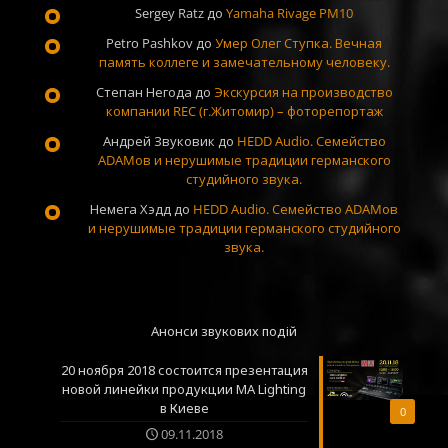
Sergey Ratz
до
Yamaha Rivage PM10
Petro Pashkov
до
Умер Олег Ступка. Вечная
память коллеге и замечательному человеку.
Степан Негода
до
Экскурсия на производство
компании REC (г.Житомир) – фоторепортаж
Андрей Звуковик
до
HEDD Audio. Семейство
ADAMов и нерушимые традиции германского
студийного звука.
Немега Хэдд
до
HEDD Audio. Семейство ADAMов
и нерушимые традиции германского студийного
звука.
Анонси звукових подій
20 ноября 2018 состоится презентация
новой линейки продукции MA Lighting
в Киеве
0
09.11.2018