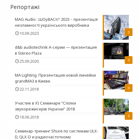
Репортажі
MAG Audio : ШОуВАСп? 2023 – презентація
незламності українського виробника
0
10.09.2023
d&b audiotechnik A-серии — презентация
в Stereo Plaza
0
25.09.2020
MA Lighting. Презентация новой линейки
grandMA3 в Киеве.
0
22.11.2018
Участие в XI Семинаре “Спілки
звукорежисерів України” 2018
0
18.06.2018
Семинар-тренинг Shure по системам ULX-
D, QLX-D и радиочастотному