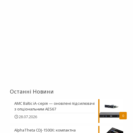
Останні Новини
AMC Baltic iA-серія — оновлені підсилювачі
з опціональним AES67
0
28.07.2026
AlphaTheta CDJ-1500X: компактна