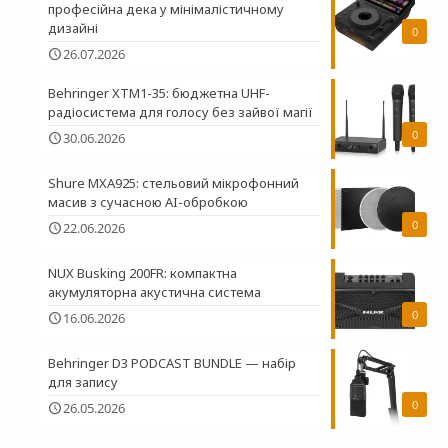
професійна дека у мінімалістичному
дизайні
0
26.07.2026
Behringer XTM1-35: бюджетна UHF-
радіосистема для голосу без зайвої магії
0
30.06.2026
Shure MXA925: стельовий мікрофонний
масив з сучасною AI-обробкою
0
22.06.2026
NUX Busking 200FR: компактна
акумуляторна акустична система
0
16.06.2026
Behringer D3 PODCAST BUNDLE — набір
для запису
0
26.05.2026