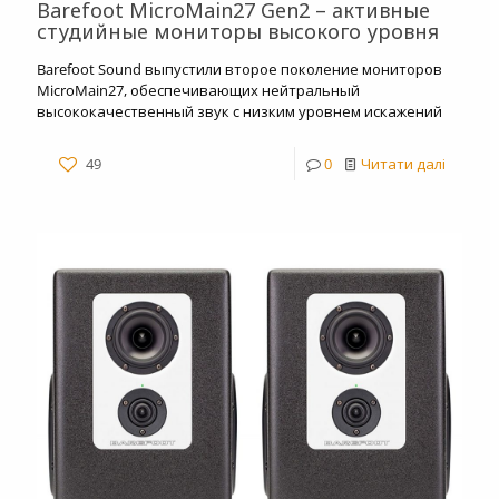
Barefoot MicroMain27 Gen2 – активные
студийные мониторы высокого уровня
Barefoot Sound выпустили второе поколение мониторов
MicroMain27, обеспечивающих нейтральный
высококачественный звук c низким уровнем искажений
49
0
Читати далі