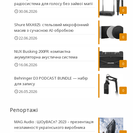
радіосистема для голосу без зайвої магії
0
30.06.2026
Shure MXA925: стельовий мікрофонний
масив з сучасною AI-обробкою
0
22.06.2026
NUX Busking 200FR: компактна
акумуляторна акустична система
0
16.06.2026
Behringer D3 PODCAST BUNDLE — набір
для запису
0
26.05.2026
Репортажі
MAG Audio : ШОуВАСп? 2023 – презентація
незламності українського виробника