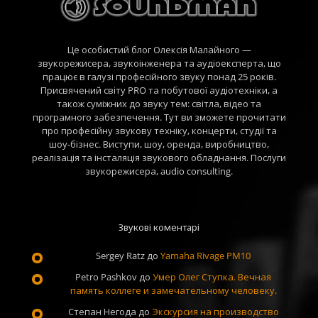
Це особистий блог Олексія Малайного —
звукорежисера, звукоінженера та аудіоексперта, що
працює в галузі професійного звуку понад 25 років.
Присвячений світу PRO та побутової аудіотехніки, а
також суміжних до звуку тем: світла, відео та
програмного забезпечення. Тут ви зможете прочитати
про професійну звукову техніку, концерти, студії та
шоу-бізнес. Виступи, шоу, оренда, виробництво,
реалізація та інсталяція звукового обладнання. Послуги
звукорежисера, audio consulting.
Звукові коментарі
Sergey Ratz
до
Yamaha Rivage PM10
Petro Pashkov
до
Умер Олег Ступка. Вечная
память коллеге и замечательному человеку.
Степан Негода
до
Экскурсия на производство