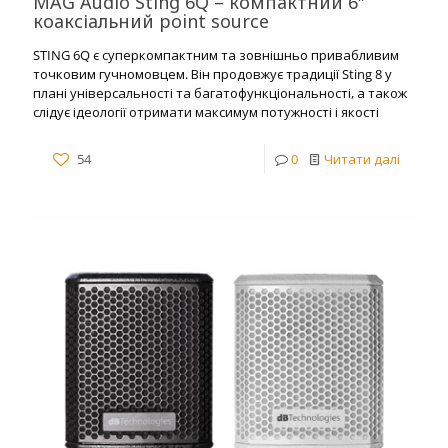
MAG Audio Sting 6Q – компактний 6″
коаксіальний point source
STING 6Q є суперкомпактним та зовнішньо привабливим
точковим гучномовцем. Він продовжує традиції Sting 8 у
плані універсальності та багатофункціональності, а також
слідує ідеології отримати максимум потужності і якості
54
0
Читати далі