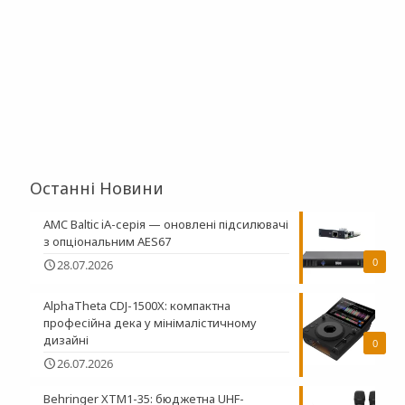
Останні Новини
AMC Baltic iA-серія — оновлені підсилювачі
з опціональним AES67
0
28.07.2026
AlphaTheta CDJ-1500X: компактна
професійна дека у мінімалістичному
дизайні
0
26.07.2026
Behringer XTM1-35: бюджетна UHF-