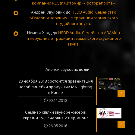
компании REC (г.Житомир) – фоторепортаж
Андрей Звуковик
до
HEDD Audio. Семейство
ADAMов и нерушимые традиции германского
студийного звука.
Немега Хэдд
до
HEDD Audio. Семейство ADAMов
и нерушимые традиции германского студийного
звука.
Анонси звукових подій
20 ноября 2018 состоится презентация
новой линейки продукции MA Lighting
в Киеве
0
09.11.2018
Семінар спілки звукорежисерів
України 15-17 червня 2016р, анонс
0
26.05.2016