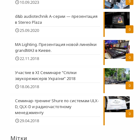
0
10.09.2023
d&b audiotechnik A-серии — презентация
в Stereo Plaza
0
25.09.2020
MA Lighting. Презентация новой линейки
grandMA3 в Киеве.
0
22.11.2018
Участие в XI Семинаре “Спілки
звукорежисерів України” 2018
0
18.06.2018
Семинар-тренинг Shure по системам ULX-
D, QLX-D и радиочастотному
менеджменту
0
29.04.2018
Мітки