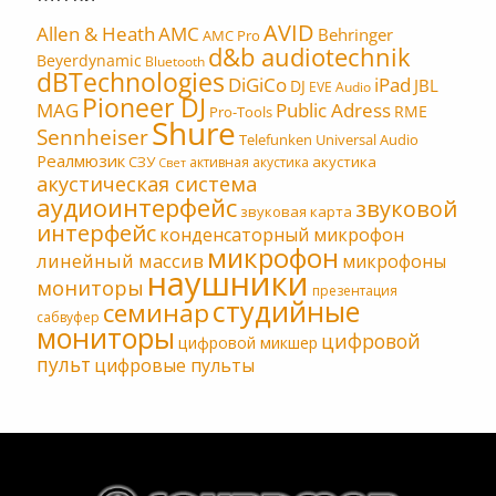
AVID
Allen & Heath
AMC
Behringer
AMC Pro
d&b audiotechnik
Beyerdynamic
Bluetooth
dBTechnologies
DiGiCo
iPad
JBL
DJ
EVE Audio
Pioneer DJ
MAG
Public Adress
RME
Pro-Tools
Shure
Sennheiser
Telefunken
Universal Audio
Реалмюзик
СЗУ
акустика
активная акустика
Свет
акустическая система
аудиоинтерфейс
звуковой
звуковая карта
интерфейс
конденсаторный микрофон
микрофон
линейный массив
микрофоны
наушники
мониторы
презентация
студийные
семинар
сабвуфер
мониторы
цифровой
цифровой микшер
пульт
цифровые пульты