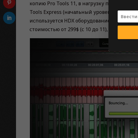
копию Pro Tools 11, в нагрузку получаете л
Tools Express (начальный уровень), Pro Tool
используется HDX оборудование). Полная ве
стоимостью от 299$ (с 10 до 11), $ 399 (от 9 