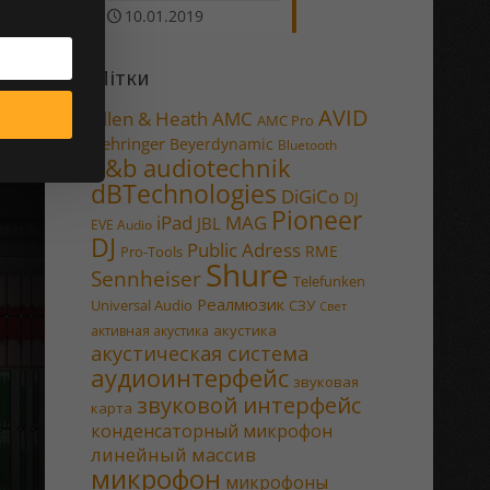
o
10.01.2019
сли
Мітки
AVID
Allen & Heath
AMC
AMC Pro
Behringer
Beyerdynamic
Bluetooth
d&b audiotechnik
dBTechnologies
DiGiCo
DJ
Pioneer
MAG
iPad
JBL
EVE Audio
DJ
Public Adress
RME
Pro-Tools
Shure
Sennheiser
Telefunken
Реалмюзик
Universal Audio
СЗУ
Свет
акустика
активная акустика
акустическая система
аудиоинтерфейс
звуковая
звуковой интерфейс
карта
конденсаторный микрофон
линейный массив
микрофон
микрофоны