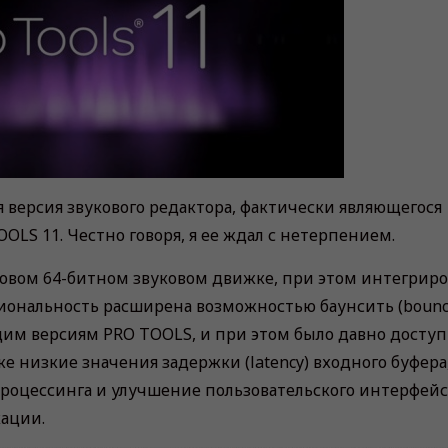
я версия звукового редактора, фактически являющегося
LS 11. Честно говоря, я ее ждал с нетерпением.
вом 64-битном звуковом движке, при этом интегриро
иональность расширена возможностью баунсить (bounc
щим версиям PRO TOOLS, и при этом было давно доступ
е низкие значения задержки (latency) входного буфера
оцессинга и улучшение пользовательского интерфейс
ации.