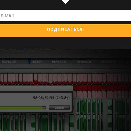
ицензию на Pro Tools 10. Будут доступны три версии: Pr
s Software (prо-потребительская) и Pro Tools HD (даже е
рсия (не HD) будет стоить 699$, а апгрейд по-разному,
до 11) до $ 999 (HD9 на HD11).
ПОДПИСАТЬСЯ!