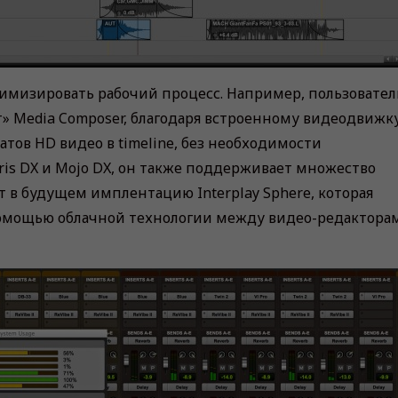
имизировать рабочий процесс. Например, пользовател
» Media Composer, благодаря встроенному видеодвижку
ов HD видео в timeline, без необходимости
tris DX и Mojo DX, он также поддерживает множество
 в будущем имплентацию Interplay Sphere, которая
 помощью облачной технологии между видео-редактора