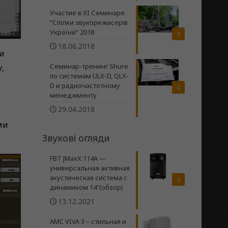
Участие в XI Семинаре
“Спілки звукорежисерів
України” 2018
0
18.06.2018
и
Семинар-тренинг Shure
,
по системам ULX-D, QLX-
D и радиочастотному
0
менеджменту
29.04.2018
ми
Звукові огляди
FBT JMaxX 114A —
универсальная активная
акустическая система с
0
динамиком 14″(обзор)
13.12.2021
AMC VIVA 3 – стильная и