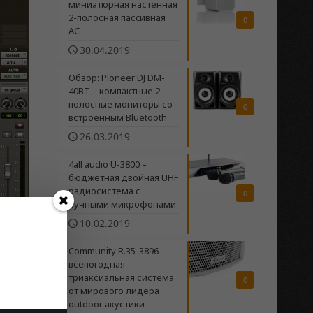
миниатюрная настенная
2-полосная пасcивная
0
АС
30.04.2019
Обзор: Pioneer DJ DM-
40BT – компактные 2-
полосные мониторы со
0
встроенным Bluetooth
26.03.2019
4all audio U-3800 –
бюджетная двойная UHF
радиосистема c
0
ручными микрофонами
10.02.2019
Community R.35-3896 –
всепогодная
триаксиальная система
0
от мирового лидера
ете
outdoor акустики