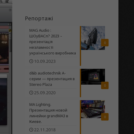
Репортажі
MAG Audio :
ШОуВАСп? 2023 –
презентація
0
незламності
українського виробника
10.09.2023
d&b audiotechnik A-
серии — презентация в
Stereo Plaza
0
25.09.2020
MA Lighting.
Презентация новой
линейки grandMA3 в
0
Киеве.
22.11.2018