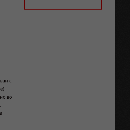
ван с
e)
но во
,
а