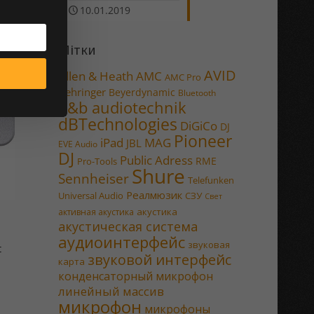
10.01.2019
Мітки
AVID
Allen & Heath
AMC
AMC Pro
Behringer
Beyerdynamic
Bluetooth
d&b audiotechnik
dBTechnologies
DiGiCo
DJ
Pioneer
MAG
iPad
JBL
EVE Audio
DJ
Public Adress
RME
Pro-Tools
Shure
Sennheiser
Telefunken
Реалмюзик
Universal Audio
СЗУ
Свет
акустика
активная акустика
акустическая система
аудиоинтерфейс
звуковая
t
звуковой интерфейс
карта
конденсаторный микрофон
линейный массив
микрофон
микрофоны