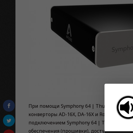
При помощи Symphony 64 | ThunderBridge 
конверторы AD-16X, DA-16X и Rosetta Serie
подключением Symphony 64 | ThunderBridg
обеспечения (прошивки), доступной на веб