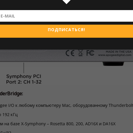
ПОДПИСАТЬСЯ!
erBridge:
gee I/O к любому компьютеру Mac, оборудованному Thunderbol
 192 кГц
 на базе X-Symphony – Rosetta 800, 200, AD16X и DA16X
кГц/32