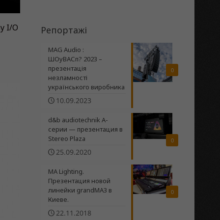
y I/O
Репортажі
MAG Audio :
ШОуВАСп? 2023 –
презентація
0
незламності
українського виробника
10.09.2023
d&b audiotechnik A-
серии — презентация в
Stereo Plaza
0
25.09.2020
MA Lighting.
Презентация новой
линейки grandMA3 в
0
Киеве.
22.11.2018