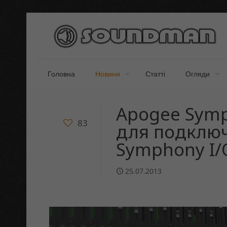
Головна
Новини
Статті
Огляди
Apogee Symp
83
для подклю
Symphony I/
25.07.2013