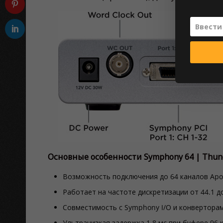
Основные особенности Symphony 64 | Thund
Возможность подключения до 64 каналов Apo
Работает на частоте дискретизации от 44.1 до
Совместимость с Symphony I/O и конверторами
Ультранизкая задержка 1,8 мс при буфере 96 