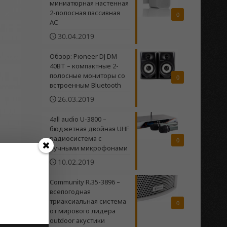
миниатюрная настенная
2-полосная пасcивная
0
АС
30.04.2019
Обзор: Pioneer DJ DM-
40BT – компактные 2-
полосные мониторы со
0
встроенным Bluetooth
26.03.2019
4all audio U-3800 –
бюджетная двойная UHF
радиосистема c
0
ручными микрофонами
10.02.2019
Community R.35-3896 –
всепогодная
д
триаксиальная система
0
от мирового лидера
outdoor акустики