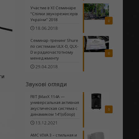
Участие в XI Семинаре
“Спілки звукорежисерів
України” 2018
0
18.06.2018
Семинар-тренинг Shure
по системам ULX-D, QLX-
D и радиочастотному
0
менеджменту
29.04.2018
ти
Звукові огляди
FBT JMaxX 114A —
универсальная активная
акустическая система с
0
динамиком 14″(обзор)
13.12.2021
AMC VIVA 3 – стильная и