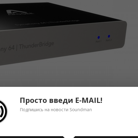
Просто введи E-MAIL!
Подпишись на новости Soundman
также можно подключать к Mac c Thunderbolt-портами
s. Пользователям этих устройств достаточно будет пере
e обновить их до последней версии программного
-сайте компании Apogee.