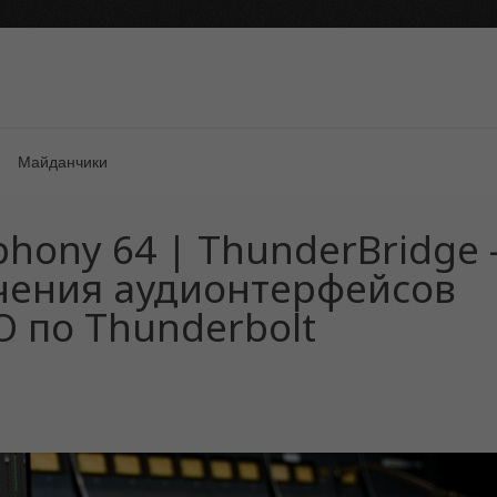
Майданчики
hony 64 | ThunderBridge 
чения аудионтерфейсов
O по Thunderbolt