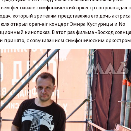
ретьем фестивале симфонический оркестр сопровождал 
да», который зрителям представляла его дочь актриса
июля открыл open-air концерт Эмира Кустурицы и No
диционный кинопоказ. В этот раз фильма «Восход солнца
и принято, с озвучиванием симфоническим оркестром