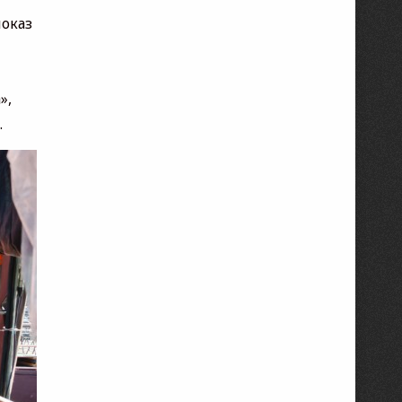
показ
»,
.