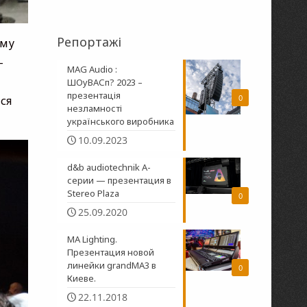
Репортажі
ому
–
MAG Audio :
ШОуВАСп? 2023 –
презентація
0
ся
незламності
українського виробника
10.09.2023
d&b audiotechnik A-
серии — презентация в
Stereo Plaza
0
25.09.2020
MA Lighting.
Презентация новой
линейки grandMA3 в
0
Киеве.
22.11.2018