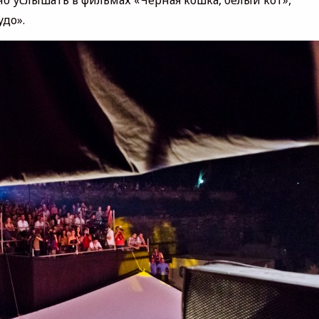
о услышать в фильмах «Черная кошка, белый кот»,
удо».