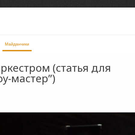
Майданчики
оркестром (статья для
у-мастер”)