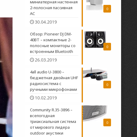
миниатюрная настенная
2-полосная пасcивная
0
АС
30.04.2019
Обзор: Pioneer DJ DM-
40BT – компактные 2-
полосные мониторы со
0
встроенным Bluetooth
26.03.2019
4all audio U-3800 –
бюджетная двойная UHF
радиосистема c
0
ручными микрофонами
10.02.2019
Community R.35-3896 –
всепогодная
триаксиальная система
0
от мирового лидера
outdoor акустики