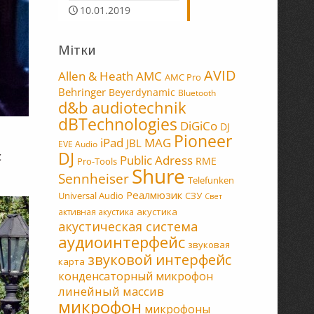
10.01.2019
Мітки
AVID
Allen & Heath
AMC
AMC Pro
Behringer
Beyerdynamic
Bluetooth
d&b audiotechnik
dBTechnologies
DiGiCo
DJ
Pioneer
MAG
iPad
JBL
EVE Audio
DJ
с
Public Adress
RME
Pro-Tools
Shure
Sennheiser
Telefunken
Реалмюзик
Universal Audio
СЗУ
Свет
акустика
активная акустика
акустическая система
аудиоинтерфейс
звуковая
звуковой интерфейс
карта
конденсаторный микрофон
линейный массив
микрофон
микрофоны