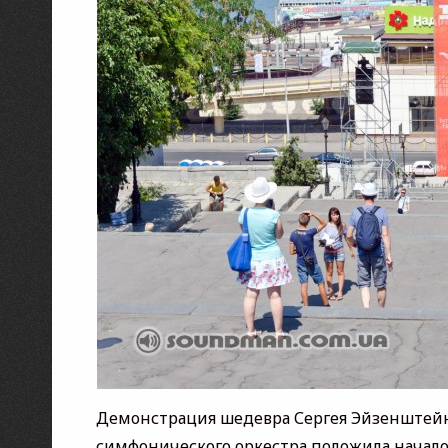
Демонстрация шедевра Сергея Эйзенштей
симфонического оркестра положила начало 