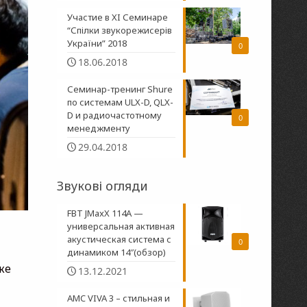
Участие в XI Семинаре
“Спілки звукорежисерів
України” 2018
0
18.06.2018
Семинар-тренинг Shure
по системам ULX-D, QLX-
D и радиочастотному
0
менеджменту
29.04.2018
Звукові огляди
FBT JMaxX 114A —
универсальная активная
акустическая система с
0
динамиком 14″(обзор)
же
13.12.2021
AMC VIVA 3 – стильная и