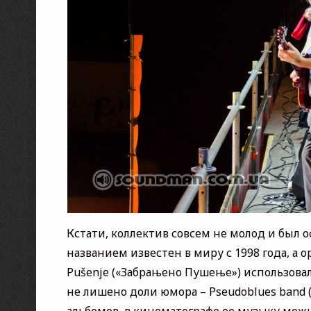
Кстати, коллектив совсем не молод и был
названием известен в миру с 1998 года, а 
Pušenje («Забрањено Пушење») использовало
не лишено доли юмора – Pseudoblues band (