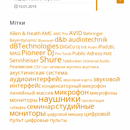
10.01.2019
Мітки
AVID
Allen & Heath
AMC
Behringer
AMC Pro
d&b audiotechnik
Beyerdynamic
Bluetooth
dBTechnologies
DiGiCo
iPad
JBL
DJ
EVE Audio
Pioneer DJ
MAG
Public Adress
RME
Pro-Tools
Shure
Sennheiser
Telefunken
Universal Audio
Реалмюзик
СЗУ
акустика
активная акустика
Свет
акустическая система
аудиоинтерфейс
звуковой
звуковая карта
интерфейс
конденсаторный микрофон
микрофон
линейный массив
микрофоны
наушники
мониторы
презентация
студийные
семинар
сабвуфер
мониторы
цифровой
цифровой микшер
пульт
цифровые пульты