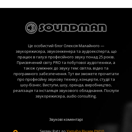
Це особистий блог Олексія Малайного —
звукорежисера, звукоінженера та аудіоексперта, що
працює в галузі професійного звуку понад 25 років.
Присвячений світу PRO та побутової аудіотехніки, а
також суміжних до звуку тем: світла, відео та
програмного забезпечення. Тут ви зможете прочитати
про професійну звукову техніку, концерти, студії та
шоу-бізнес. Виступи, шоу, оренда, виробництво,
реалізація та інсталяція звукового обладнання. Послуги
звукорежисера, audio consulting.
Звукові коментарі
Sergey Ratz
до
Yamaha Rivage PM10