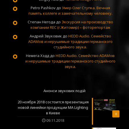
Petro Pashkov
до
Умер Олег Ступка. Вечная
память коллеге и замечательному человеку.
Степан Негода
до
Экскурсия на производство
компании REC (г.Житомир) – фоторепортаж
Андрей Звуковик
до
HEDD Audio. Семейство
ADAMов и нерушимые традиции германского
студийного звука.
Немега Хэдд
до
HEDD Audio. Семейство ADAMов
и нерушимые традиции германского студийного
звука.
Анонси звукових подій
20 ноября 2018 состоится презентация
новой линейки продукции MA Lighting
в Киеве
0
09.11.2018