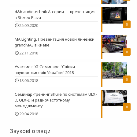
d&b audiotechnik A-серии — презентация
в Stereo Plaza
0
25.09.2020
MA Lighting. Презентация новой линейки
grandMA3 в Киеве.
0
22.11.2018
Участие в XI Семинаре “Спілки
звукорежисерів України” 2018
0
18.06.2018
Семинар-тренинг Shure по системам ULX-
D, QLX-D и радиочастотному
менеджменту
0
29.04.2018
Звукові огляди