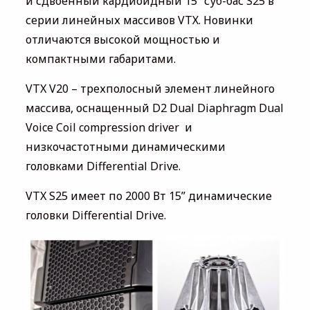
и сдвоенный кардиоидный 15” суб-бас S25 в
серии линейных массивов VTХ. Новинки
отличаются высокой мощностью и
компактными габаритами.
VTX V20 – трехполосный элемент линейного
массива, оснащенный D2 Dual Diaphragm Dual
Voice Coil compression driver и
низкочастотными динамическими
головками Differential Drive.
VTX S25 имеет по 2000 Вт 15” динамические
головки Differential Drive.