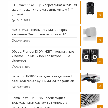
FBT JMaxX 114A — универсальная активная
акустическая система с динамиком 14″
(обзор)
0
13.12.2021
AMC VIVA 3 – стильная и миниатюрная
настенная 2-полосная пасcивная АС
0
30.04.2019
Обзор: Pioneer DJ DM-40BT – компактные
2-полосные мониторы со встроенным
Bluetooth
0
26.03.2019
4all audio U-3800 – бюджетная двойная UHF
радиосистема c ручными микрофонами
0
10.02.2019
Community R.35-3896 – всепогодная
триаксиальная система от мирового
лидера outdoor акустики
0