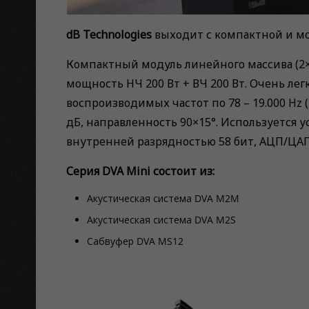
dB Technologies
выходит с компактной и м
Компактный модуль линейного массива (2×6,
мощность НЧ 200 Вт + ВЧ 200 Вт. Очень ле
воспроизводимых частот по 78 – 19.000 Hz (п
дБ, направленность 90×15°. Используется у
внутренней разрядностью 58 бит, АЦП/ЦАП:
Серия DVA Mini состоит из:
Акустическая система DVA M2M
Акустическая система DVA M2S
Сабвуфер DVA MS12