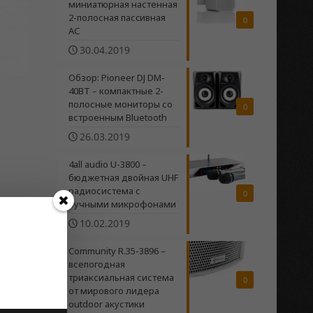
миниатюрная настенная
2-полосная пасcивная
0
АС
30.04.2019
Обзор: Pioneer DJ DM-
40BT – компактные 2-
полосные мониторы со
0
встроенным Bluetooth
26.03.2019
4all audio U-3800 –
бюджетная двойная UHF
радиосистема c
0
ручными микрофонами
10.02.2019
Community R.35-3896 –
всепогодная
триаксиальная система
0
от мирового лидера
outdoor акустики