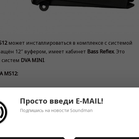
S12
может инсталлироваться в комплексе с системой
ащён 12″ вуфером, имеет кабинет
Bass Reflex
. Это
я систем
DVA MINI
.
A MS12:
Просто введи E-MAIL!
Подпишись на новости Soundman