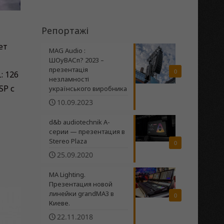
Репортажі
ет
MAG Audio :
ШОуВАСп? 2023 –
презентація
0
: 126
незламності
SP с
українського виробника
10.09.2023
d&b audiotechnik A-
серии — презентация в
Stereo Plaza
0
25.09.2020
MA Lighting.
Презентация новой
линейки grandMA3 в
0
Киеве.
22.11.2018