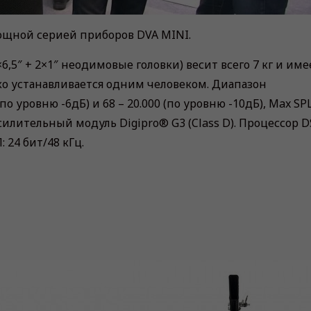
ощной серией приборов DVA MINI.
5″ + 2×1″ неодимовые головки) весит всего 7 кг и име
гко устанавливается одним человеком. Диапазон
о уровню -6дБ) и 68 – 20.000 (по уровню -10дБ), Max SPL
силительный модуль Digipro® G3 (Class D). Процессор D
 24 бит/48 кГц.