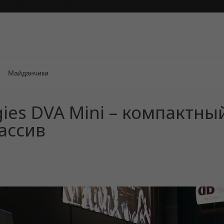
Майданчики
gies DVA Mini – компактны
ассив