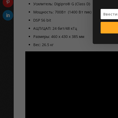
Усилитель
:
Digipro® G (
Class D)
Мощность
:
700Вт (1400 Вт пик)
DSP 56 bit
АЦП/ЦАП: 24 бит/48 кГц
Размеры: 460 х 430 х 385 мм
Вес
:
26.5 кг