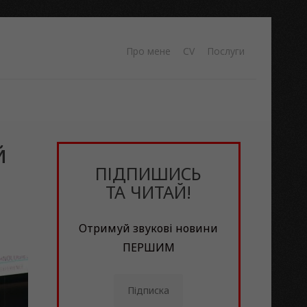
Про мене
CV
Послуги
й
ПІДПИШИСЬ
ТА ЧИТАЙ!
Отримуй звукові новини
ПЕРШИМ
Підписка