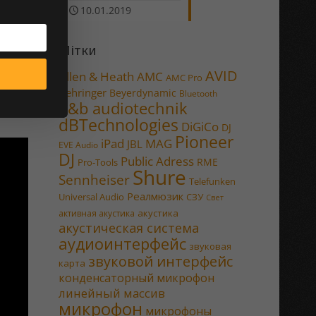
10.01.2019
Мітки
AVID
Allen & Heath
AMC
AMC Pro
Behringer
Beyerdynamic
Bluetooth
d&b audiotechnik
dBTechnologies
DiGiCo
DJ
Pioneer
MAG
iPad
JBL
EVE Audio
DJ
Public Adress
RME
Pro-Tools
Shure
Sennheiser
Telefunken
Реалмюзик
Universal Audio
СЗУ
Свет
акустика
активная акустика
акустическая система
аудиоинтерфейс
звуковая
звуковой интерфейс
карта
конденсаторный микрофон
линейный массив
микрофон
микрофоны