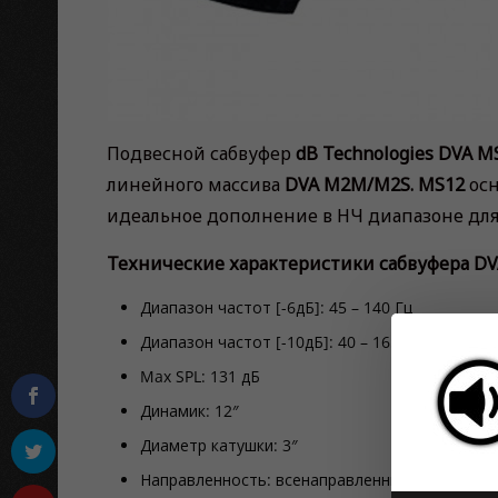
Подвесной сабвуфер
dB Technologies DVA M
линейного массива
DVA M2M/M2S. MS12
осн
идеальное дополнение в НЧ диапазоне дл
Технические характеристики сабвуфера DV
Диапазон частот [-6дБ]
:
45 – 140 Гц
Диапазон частот [-10дБ]
:
40 – 165 Гц
Max SPL
:
131 дБ
Динамик
:
12″
Диаметр катушки
:
3″
Направленность
: всенаправленный