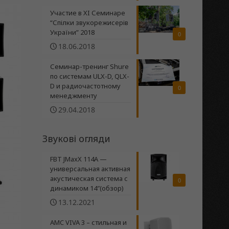
Участие в XI Семинаре
“Спілки звукорежисерів
України” 2018
0
18.06.2018
Семинар-тренинг Shure
по системам ULX-D, QLX-
D и радиочастотному
0
менеджменту
29.04.2018
Звукові огляди
FBT JMaxX 114A —
универсальная активная
акустическая система с
0
динамиком 14″(обзор)
13.12.2021
AMC VIVA 3 – стильная и