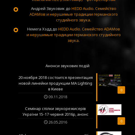
Андрей Звуковик
до
HEDD Audio. Семейство
ADAMов и нерушимые традиции германского
студийного звука.
Немега Хэдд
до
HEDD Audio. Семейство ADAMов
и нерушимые традиции германского студийного
звука.
Анонси звукових подій
20 ноября 2018 состоится презентация
новой линейки продукции MA Lighting
в Киеве
0
09.11.2018
Семінар спілки звукорежисерів
України 15-17 червня 2016р, анонс
0
26.05.2016