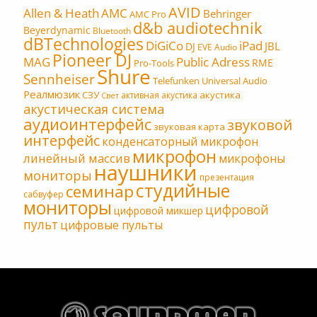
AVID
Allen & Heath
AMC
Behringer
AMC Pro
d&b audiotechnik
Beyerdynamic
Bluetooth
dBTechnologies
DiGiCo
iPad
JBL
DJ
EVE Audio
Pioneer DJ
MAG
Public Adress
RME
Pro-Tools
Shure
Sennheiser
Telefunken
Universal Audio
Реалмюзик
СЗУ
акустика
активная акустика
Свет
акустическая система
аудиоинтерфейс
звуковой
звуковая карта
интерфейс
конденсаторный микрофон
микрофон
линейный массив
микрофоны
наушники
мониторы
презентация
студийные
семинар
сабвуфер
мониторы
цифровой
цифровой микшер
пульт
цифровые пульты