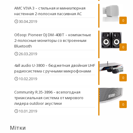
AMC VIVA 3 – стильная и миниатюрная
настенная 2-полосная пасcивная АС
0
30.04.2019
Обзор: Pioneer DJ DM-40BT – компактные
2-полосные мониторы со встроенным
Bluetooth
0
26.03.2019
4all audio U-3800 – бюджетная двойная UHF
радиосистема c ручными микрофонами
0
10.02.2019
Community R.35-3896 – всепогодная
триаксиальная система от мирового
лидера outdoor акустики
0
10.01.2019
Мітки