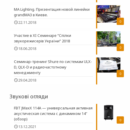
MA Lighting. Презентация новой линейки
grandMA3 в Киеве.
0
22.11.2018
Участие в XI Семинаре “Спілки
звукорежисерів України” 2018
0
18.06.2018
Семинар-тренинг Shure по системам ULX-
D, QLX-D и радиочастотному
менеджменту
0
29.04.2018
Звукові огляди
FBT JMaxX 114A — универсальная активная
акустическая система с динамиком 14″
(обзор)
0
13.12.2021