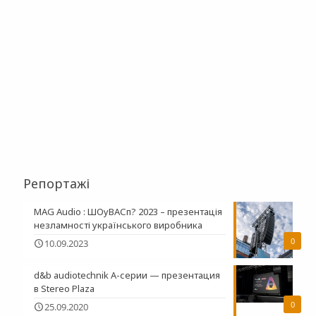
Репортажі
MAG Audio : ШОуВАСп? 2023 – презентація
незламності українського виробника
0
10.09.2023
d&b audiotechnik A-серии — презентация
в Stereo Plaza
0
25.09.2020