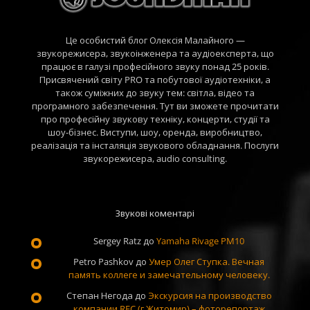
Це особистий блог Олексія Малайного —
звукорежисера, звукоінженера та аудіоексперта, що
працює в галузі професійного звуку понад 25 років.
Присвячений світу PRO та побутової аудіотехніки, а
також суміжних до звуку тем: світла, відео та
програмного забезпечення. Тут ви зможете прочитати
про професійну звукову техніку, концерти, студії та
шоу-бізнес. Виступи, шоу, оренда, виробництво,
реалізація та інсталяція звукового обладнання. Послуги
звукорежисера, audio consulting.
Звукові коментарі
Sergey Ratz
до
Yamaha Rivage PM10
Petro Pashkov
до
Умер Олег Ступка. Вечная
память коллеге и замечательному человеку.
Степан Негода
до
Экскурсия на производство
компании REC (г.Житомир) – фоторепортаж