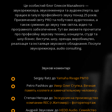
Це особистий блог Олексія Малайного —
звукорежисера, звукоінженера та аудіоексперта, що
працює в галузі професійного звуку понад 25 років.
Присвячений світу PRO та побутової аудіотехніки, а
також суміжних до звуку тем: світла, відео та
програмного забезпечення. Тут ви зможете прочитати
про професійну звукову техніку, концерти, студії та
шоу-бізнес. Виступи, шоу, оренда, виробництво,
реалізація та інсталяція звукового обладнання. Послуги
звукорежисера, audio consulting.
Звукові коментарі
Sergey Ratz
до
Yamaha Rivage PM10
Petro Pashkov
до
Умер Олег Ступка. Вечная
память коллеге и замечательному человеку.
Степан Негода
до
Экскурсия на производство
компании REC (г.Житомир) – фоторепортаж
Андрей Звуковик
до
HEDD Audio. Семейство