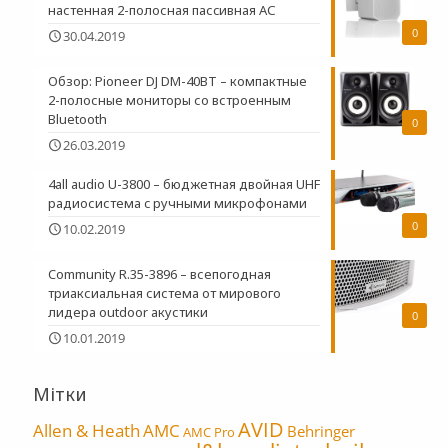
настенная 2-полосная пасcивная АС
0
30.04.2019
Обзор: Pioneer DJ DM-40BT – компактные
2-полосные мониторы со встроенным
Bluetooth
0
26.03.2019
4all audio U-3800 – бюджетная двойная UHF
радиосистема c ручными микрофонами
0
10.02.2019
Community R.35-3896 – всепогодная
триаксиальная система от мирового
лидера outdoor акустики
0
10.01.2019
Мітки
AVID
Allen & Heath
AMC
Behringer
AMC Pro