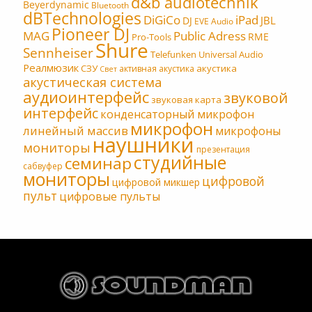
d&b audiotechnik
Beyerdynamic
Bluetooth
dBTechnologies
DiGiCo
iPad
JBL
DJ
EVE Audio
Pioneer DJ
MAG
Public Adress
RME
Pro-Tools
Shure
Sennheiser
Telefunken
Universal Audio
Реалмюзик
СЗУ
акустика
активная акустика
Свет
акустическая система
аудиоинтерфейс
звуковой
звуковая карта
интерфейс
конденсаторный микрофон
микрофон
линейный массив
микрофоны
наушники
мониторы
презентация
студийные
семинар
сабвуфер
мониторы
цифровой
цифровой микшер
пульт
цифровые пульты