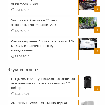
grandMA3 в Киеве.
0
22.11.2018
Участие в XI Семинаре “Спілки
звукорежисерів України” 2018
0
18.06.2018
Семинар-тренинг Shure по системам ULX-
D, QLX-D и радиочастотному
менеджменту
0
29.04.2018
Звукові огляди
FBT JMaxX 114A — универсальная активная
акустическая система с динамиком 14″
(обзор)
0
13.12.2021
AMC VIVA 3 – стильная и миниатюрная