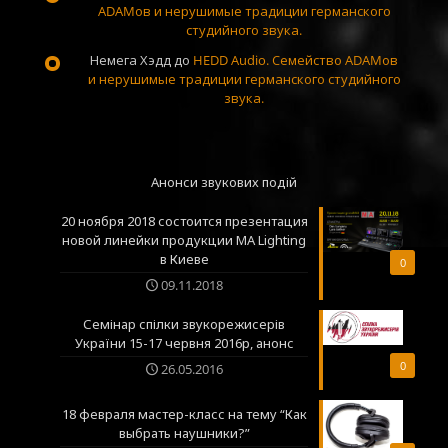
ADAMов и нерушимые традиции германского
студийного звука.
Немега Хэдд
до
HEDD Audio. Семейство ADAMов
и нерушимые традиции германского студийного
звука.
Анонси звукових подій
20 ноября 2018 состоится презентация
новой линейки продукции MA Lighting
в Киеве
0
09.11.2018
Семінар спілки звукорежисерів
України 15-17 червня 2016р, анонс
0
26.05.2016
18 февраля мастер-класс на тему “Как
выбрать наушники?”