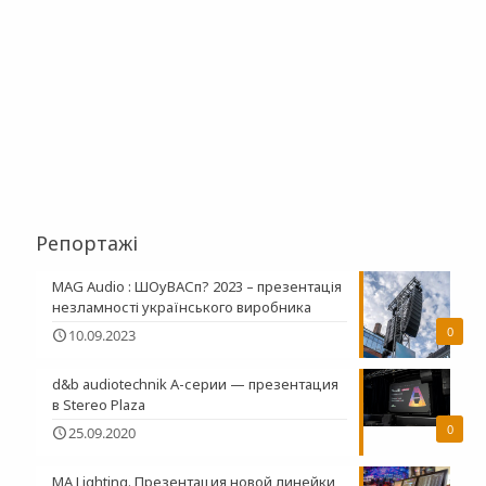
Репортажі
MAG Audio : ШОуВАСп? 2023 – презентація
незламності українського виробника
0
10.09.2023
d&b audiotechnik A-серии — презентация
в Stereo Plaza
0
25.09.2020
MA Lighting. Презентация новой линейки