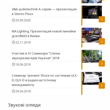
d&b audiotechnik A-серии — презентация
в Stereo Plaza
0
25.09.2020
MA Lighting. Презентация новой линейки
grandMA3 в Киеве.
0
22.11.2018
Участие в XI Семинаре “Спілки
звукорежисерів України” 2018
0
18.06.2018
Семинар-тренинг Shure по системам ULX-
D, QLX-D и радиочастотному
менеджменту
0
29.04.2018
Звукові огляди