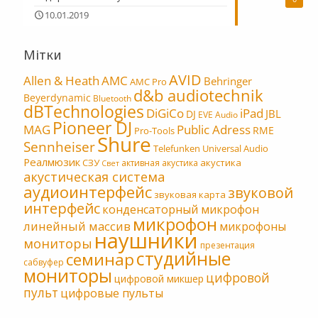
10.01.2019
Мітки
AVID
Allen & Heath
AMC
Behringer
AMC Pro
d&b audiotechnik
Beyerdynamic
Bluetooth
dBTechnologies
DiGiCo
iPad
JBL
DJ
EVE Audio
Pioneer DJ
MAG
Public Adress
RME
Pro-Tools
Shure
Sennheiser
Telefunken
Universal Audio
Реалмюзик
СЗУ
акустика
активная акустика
Свет
акустическая система
аудиоинтерфейс
звуковой
звуковая карта
интерфейс
конденсаторный микрофон
микрофон
линейный массив
микрофоны
наушники
мониторы
презентация
студийные
семинар
сабвуфер
мониторы
цифровой
цифровой микшер
пульт
цифровые пульты