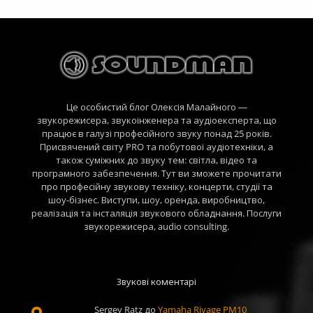
Це особистий блог Олексія Малайного —
звукорежисера, звукоінженера та аудіоексперта, що
працює в галузі професійного звуку понад 25 років.
Присвячений світу PRO та побутової аудіотехніки, а
також суміжних до звуку тем: світла, відео та
програмного забезпечення. Тут ви зможете прочитати
про професійну звукову техніку, концерти, студії та
шоу-бізнес. Виступи, шоу, оренда, виробництво,
реалізація та інсталяція звукового обладнання. Послуги
звукорежисера, audio consulting.
Звукові коментарі
Sergey Ratz
до
Yamaha Rivage PM10