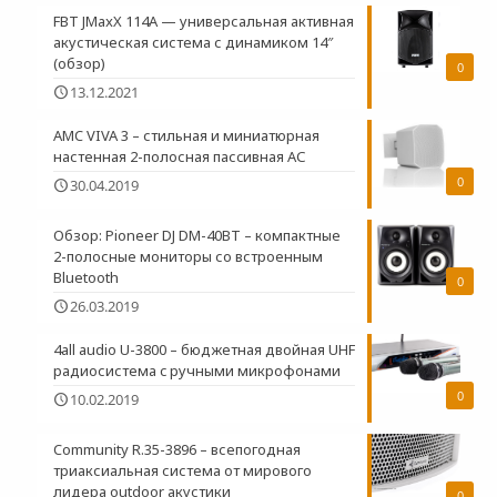
FBT JMaxX 114A — универсальная активная
акустическая система с динамиком 14″
(обзор)
0
13.12.2021
AMC VIVA 3 – стильная и миниатюрная
настенная 2-полосная пасcивная АС
0
30.04.2019
Обзор: Pioneer DJ DM-40BT – компактные
2-полосные мониторы со встроенным
Bluetooth
0
26.03.2019
4all audio U-3800 – бюджетная двойная UHF
радиосистема c ручными микрофонами
0
10.02.2019
Community R.35-3896 – всепогодная
триаксиальная система от мирового
лидера outdoor акустики
0