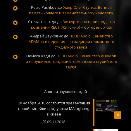
Petro Pashkov
до
Умер Олег Ступка. Вечная
память коллеге и замечательному человеку.
Степан Негода
до
Экскурсия на производство
компании REC (г.Житомир) – фоторепортаж
Андрей Звуковик
до
HEDD Audio. Семейство
ADAMов и нерушимые традиции германского
студийного звука.
Немега Хэдд
до
HEDD Audio. Семейство ADAMов
и нерушимые традиции германского студийного
звука.
Анонси звукових подій
20 ноября 2018 состоится презентация
новой линейки продукции MA Lighting
в Киеве
0
09.11.2018