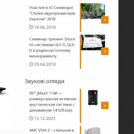
ю
Участие в XI Семинаре
“Спілки звукорежисерів
України” 2018
0
18.06.2018
Семинар-тренинг Shure
по системам ULX-D, QLX-
D и радиочастотному
0
менеджменту
29.04.2018
Звукові огляди
FBT JMaxX 114A —
универсальная активная
акустическая система с
0
динамиком 14″(обзор)
13.12.2021
AMC VIVA 3 – стильная и