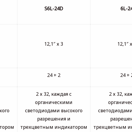
S6L-24D
6L-2
12,1″ х 3
12,1″ х
24 + 2
24 + 
2 х 32, каждая с
2 х 32, ка
органическими
органиче
кого
светодиодами высокого
светодиодами
разрешения и
разреше
тором
трехцветным индикатором
трехцветным и