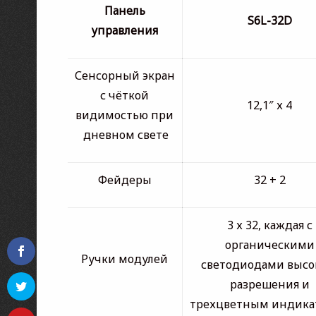
Панель
S6L-32D
управления
Сенсорный экран
с чёткой
12,1″ х 4
видимостью при
дневном свете
Фейдеры
32 + 2
3 х 32, каждая с
органическими
Ручки модулей
светодиодами высо
разрешения и
трехцветным индика