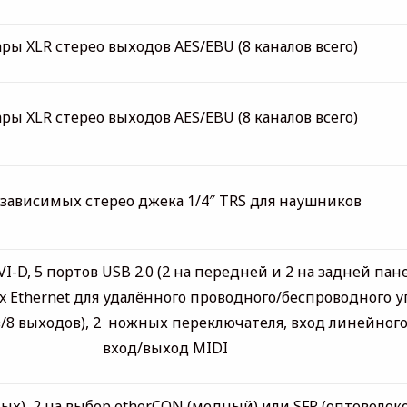
ары XLR стерео выходов AES/EBU (8 каналов всего)
ары XLR стерео выходов AES/EBU (8 каналов всего)
езависимых стерео джека 1/4″ TRS для наушников
I-D, 5 портов USB 2.0 (2 на передней и 2 на задней пане
x Ethernet для удалённого проводного/беспроводного у
в/8 выходов), 2
ножных переключателя, вход линейного
вход/выход MIDI
ых), 2 на выбор etherCON (медный) или SFP (оптоволок