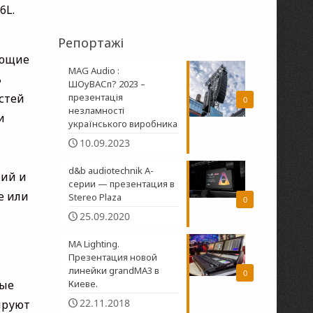
6L.
Репортажі
яющие
MAG Audio :
ь
ШОуВАСп? 2023 –
стей
презентація
0
незламності
и
українського виробника
10.09.2023
d&b audiotechnik A-
ний и
серии — презентация в
е или
Stereo Plaza
0
25.09.2020
MA Lighting.
Презентация новой
линейки grandMA3 в
0
ные
Киеве.
22.11.2018
ируют