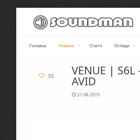
Головна
Новини
Статті
Огляди
VENUE | S6L
35
AVID
21.08.2015