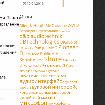
ий
10.01.2019
Мітки
ми Touch и
управление
AVID
Allen & Heath
AMC
AMC Pro
Behringer
Beyerdynamic
Bluetooth
d&b audiotechnik
dBTechnologies
DiGiCo
DJ
и после;
Pioneer
MAG
iPad
JBL
EVE Audio
DJ
усиления
Public Adress
RME
Pro-Tools
Shure
Sennheiser
Telefunken
Реалмюзик
Universal Audio
СЗУ
Свет
акустика
активная акустика
акустическая система
ала
аудиоинтерфейс
звуковая
звуковой интерфейс
карта
конденсаторный микрофон
линейный массив
ла
микрофон
микрофоны