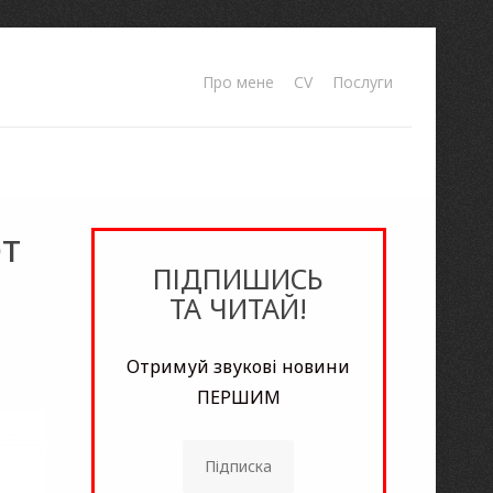
Про мене
CV
Послуги
т
ПІДПИШИСЬ
ТА ЧИТАЙ!
Отримуй звукові новини
ПЕРШИМ
Підписка