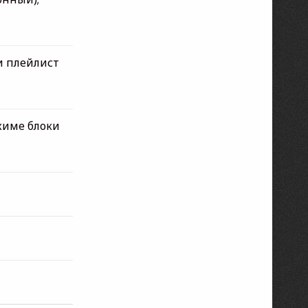
и плейлист
жиме блоки