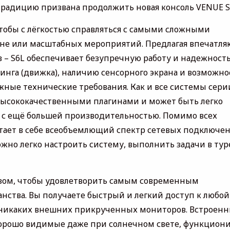
 традицию призвана продолжить новая консоль VENUE S
чтобы с лёгкостью справляться с самыми сложными
не или масштабных мероприятий. Предлагая впечатл
в – S6L обеспечивает безупречную работу и надежност
инга (движка), наличию сенсорного экрана и возможно
жные технические требования. Как и все системы сери
с высококачественными плагинами и может быть легко
рь с ещё большей производительностью. Помимо всех
тает в себе всеобъемлющий спектр сетевых подключе
жно легко настроить систему, выполнить задачи в тур
азом, чтобы удовлетворить самым современным
нства. Вы получаете быстрый и легкий доступ к любой
е никаких внешних прикрученных мониторов. Встроен
хорошо видимые даже при солнечном свете, функцион