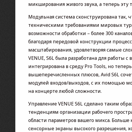
микширования живого звука, а теперь эту
Модульная система сконструирована так, 
техническими требованиями мировых тур
возможности обработки – более 300 канало
благодаря передовой конструкции процесс
масштабирования, удовлетворяя самые сло
VENUE, S6L была разработана для работы 
интегрирована в среду Pro Tools, но тепе
вышеперечисленных плюсов, Avid S6L соче
модулей входов/выходов, с их помощью мо
на концерте любой сложности.
Управление VENUE S6L сделано таким обр
тенденциям организации рабочего простра
области параметров вашего микса. Больш
сенсорные экраны высокого разрешения, 