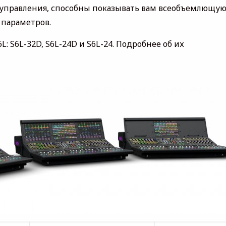
управления, способны показывать вам всеобъемлющу
 параметров.
: S6L-32D, S6L-24D и S6L-24. Подробнее об их