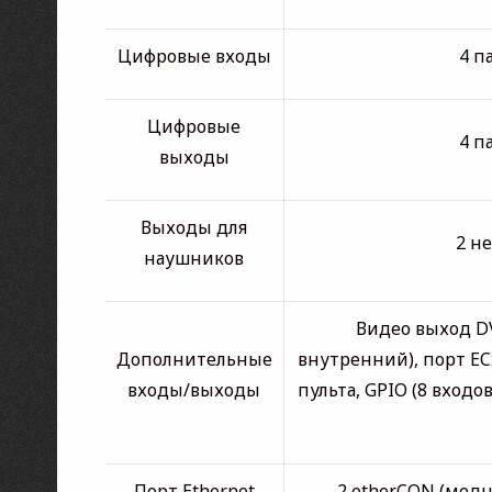
Цифровые входы
4 п
Цифровые
4 п
выходы
Выходы для
2 н
наушников
Видео выход DV
Дополнительные
внутренний), порт EC
входы/выходы
пульта, GPIO (8 входо
Порт Ethernet
2 etherCON (медн