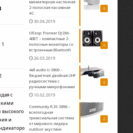
миниатюрная настенная
2-полосная пасcивная
4
0
АС
30.04.2019
Обзор: Pioneer DJ DM-
40BT – компактные 2-
 1
полосные мониторы со
0
встроенным Bluetooth
26.03.2019
4all audio U-3800 –
2
бюджетная двойная UHF
радиосистема c
0
ручными микрофонами
ждая с
10.02.2019
скими
Community R.35-3896 –
 высокого
всепогодная
триаксиальная система
ния и
0
от мирового лидера
ндикатором
outdoor акустики