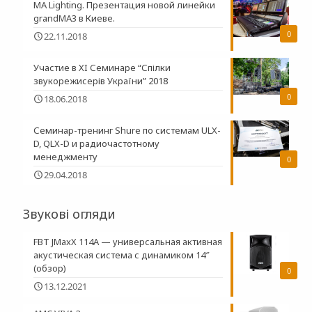
MA Lighting. Презентация новой линейки
grandMA3 в Киеве.
0
22.11.2018
Участие в XI Семинаре “Спілки
звукорежисерів України” 2018
0
18.06.2018
Семинар-тренинг Shure по системам ULX-
D, QLX-D и радиочастотному
менеджменту
0
29.04.2018
Звукові огляди
FBT JMaxX 114A — универсальная активная
акустическая система с динамиком 14″
(обзор)
0
13.12.2021