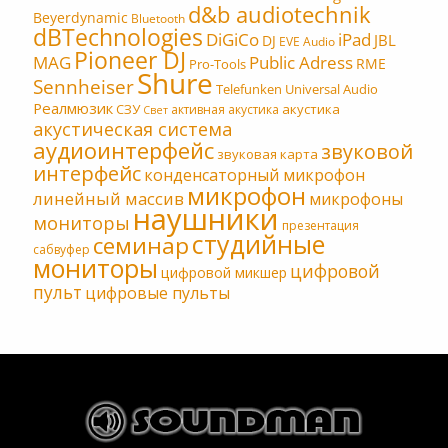
d&b audiotechnik
Beyerdynamic
Bluetooth
dBTechnologies
DiGiCo
iPad
JBL
DJ
EVE Audio
Pioneer DJ
MAG
Public Adress
RME
Pro-Tools
Shure
Sennheiser
Telefunken
Universal Audio
Реалмюзик
СЗУ
акустика
активная акустика
Свет
акустическая система
аудиоинтерфейс
звуковой
звуковая карта
интерфейс
конденсаторный микрофон
микрофон
линейный массив
микрофоны
наушники
мониторы
презентация
студийные
семинар
сабвуфер
мониторы
цифровой
цифровой микшер
пульт
цифровые пульты