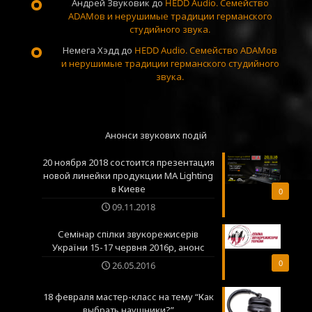
Андрей Звуковик
до
HEDD Audio. Семейство
ADAMов и нерушимые традиции германского
студийного звука.
Немега Хэдд
до
HEDD Audio. Семейство ADAMов
и нерушимые традиции германского студийного
звука.
Анонси звукових подій
20 ноября 2018 состоится презентация
новой линейки продукции MA Lighting
в Киеве
0
09.11.2018
Семінар спілки звукорежисерів
України 15-17 червня 2016р, анонс
0
26.05.2016
18 февраля мастер-класс на тему “Как
выбрать наушники?”