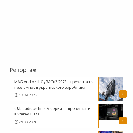
Репортажі
MAG Audio : ШОуВАСп? 2023 – презентація
незламності українського виробника
0
10.09.2023
d&b audiotechnik A-серии — презентация
в Stereo Plaza
0
25.09.2020