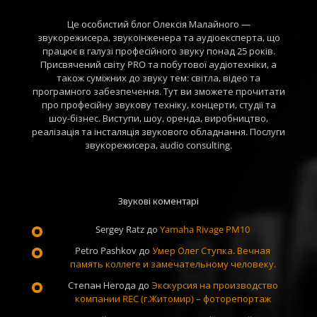
Це особистий блог Олексія Малайного —
звукорежисера, звукоінженера та аудіоексперта, що
працює в галузі професійного звуку понад 25 років.
Присвячений світу PRO та побутової аудіотехніки, а
також суміжних до звуку тем: світла, відео та
програмного забезпечення. Тут ви зможете прочитати
про професійну звукову техніку, концерти, студії та
шоу-бізнес. Виступи, шоу, оренда, виробництво,
реалізація та інсталяція звукового обладнання. Послуги
звукорежисера, audio consulting.
Звукові коментарі
Sergey Ratz
до
Yamaha Rivage PM10
Petro Pashkov
до
Умер Олег Ступка. Вечная
память коллеге и замечательному человеку.
Степан Негода
до
Экскурсия на производство
компании REC (г.Житомир) – фоторепортаж