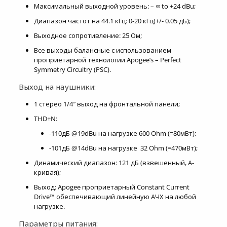
Максимальный выходной уровень: – ∞ to +24 dBu;
Диапазон частот на 44.1 кГц: 0-20 кГц(+/- 0.05 дБ);
Выходное сопротивление: 25 Ом;
Все выходы балансные с использованием
проприетарной технологии Apogee’s – Perfect
Symmetry Circuitry (PSC).
Выход на наушники:
1 стерео 1/4″ выход на фронтальной панели;
THD+N:
-110дБ @19dBu на нагрузке 600 Ohm (=80мВт);
-101дБ @14dBu на нагрузке 32 Ohm (=470мВт);
Динамический диапазон: 121 дБ (взвешенный, A-
кривая);
Выход: Apogee проприетарный Constant Current
Drive™ обеспечивающий линейную АЧХ на любой
нагрузке.
Параметры питания: