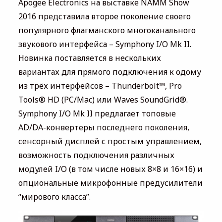
Apogee Electronics на выставке NAMM Show
2016 представила второе поколение своего
популярного флагманского многоканального
звукового интерфейса – Symphony I/O Mk II.
Новинка поставляется в нескольких
вариантах для прямого подключения к одому
из трёх интерфейсов – Thunderbolt™, Pro
Tools® HD (PC/Mac) или Waves SoundGrid®.
Symphony I/O Mk II предлагает топовые
AD/DA-конвертеры последнего поколения,
сенсорный дисплей с простым управлением,
возможность подключения различных
модулей I/O (в том числе новых 8×8 и 16×16) и
опциональные микрофонные предусилители
“мирового класса”.