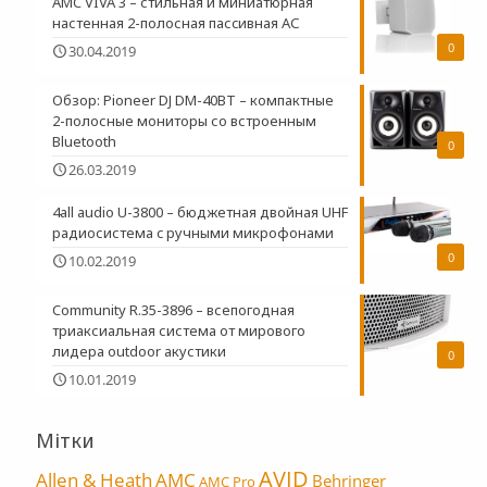
AMC VIVA 3 – стильная и миниатюрная
настенная 2-полосная пасcивная АС
0
30.04.2019
Обзор: Pioneer DJ DM-40BT – компактные
2-полосные мониторы со встроенным
Bluetooth
0
26.03.2019
4all audio U-3800 – бюджетная двойная UHF
радиосистема c ручными микрофонами
0
10.02.2019
Community R.35-3896 – всепогодная
триаксиальная система от мирового
лидера outdoor акустики
0
10.01.2019
Мітки
AVID
Allen & Heath
AMC
Behringer
AMC Pro