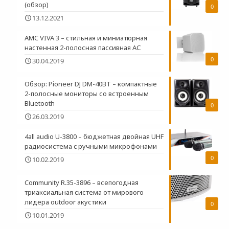
(обзор)
0
13.12.2021
AMC VIVA 3 – стильная и миниатюрная
настенная 2-полосная пасcивная АС
0
30.04.2019
Обзор: Pioneer DJ DM-40BT – компактные
2-полосные мониторы со встроенным
Bluetooth
0
26.03.2019
4all audio U-3800 – бюджетная двойная UHF
радиосистема c ручными микрофонами
0
10.02.2019
Community R.35-3896 – всепогодная
триаксиальная система от мирового
лидера outdoor акустики
0
10.01.2019