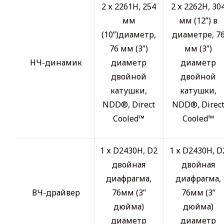
2 х 2261H, 254
2 х 2262H, 30
мм
мм (12”) в
(10”)диаметр,
диаметре, 7
76 мм (3”)
мм (3”)
НЧ-динамик
диаметр
диаметр
двойной
двойной
катушки,
катушки,
NDD®, Direct
NDD®, Direc
Cooled™
Cooled™
1 х D2430H, D2
1 х D2430H, D
двойная
двойная
диафрагма,
диафрагма,
ВЧ-драйвер
76мм (3’’
76мм (3’’
дюйма)
дюйма)
диаметр
диаметр