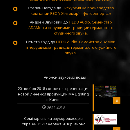
Степан Негода
до
Экскурсия на производство
компании REC (г.Житомир) – фоторепортаж
Андрей Звуковик
до
HEDD Audio. Семейство
ADAMов и нерушимые традиции германского
студийного звука.
Немега Хэдд
до
HEDD Audio. Семейство ADAMов
и нерушимые традиции германского студийного
звука.
Анонси звукових подій
20 ноября 2018 состоится презентация
новой линейки продукции MA Lighting
в Киеве
0
09.11.2018
Семінар спілки звукорежисерів
України 15-17 червня 2016р, анонс