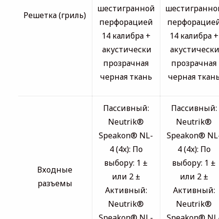
шестигранной
шестигранно
Решетка (гриль)
перфорацией
перфорацие
14 калибра +
14 калибра +
акустически
акустическ
прозрачная
прозрачная
черная ткань
черная ткан
Пассивный:
Пассивный:
Neutrik®
Neutrik®
Speakon® NL-
Speakon® NL
4 (4x): По
4 (4x): По
выбору: 1 ±
выбору: 1 ±
Входные
или 2 ±
или 2 ±
разъемы
Активный:
Активный:
Neutrik®
Neutrik®
Speakon® NL-
Speakon® NL