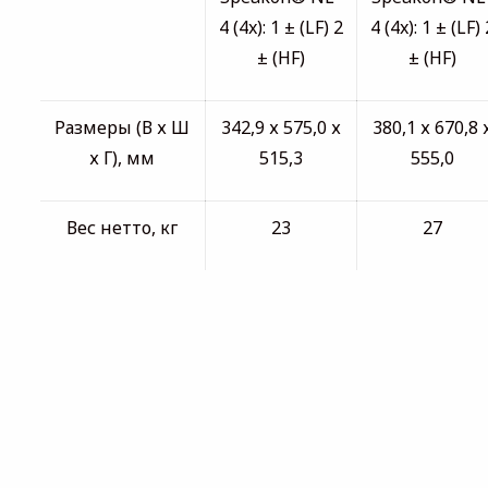
4 (4x): 1 ± (LF) 2
4 (4x): 1 ± (LF) 
± (HF)
± (HF)
Размеры (В х Ш
342,9 х 575,0 х
380,1 х 670,8 
х Г), мм
515,3
555,0
Вес нетто, кг
23
27