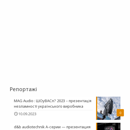
Репортажі
MAG Audio : ШОуВАСп? 2023 – презентація
незламності українського виробника
0
10.09.2023
d&b audiotechnik A-серии — презентация