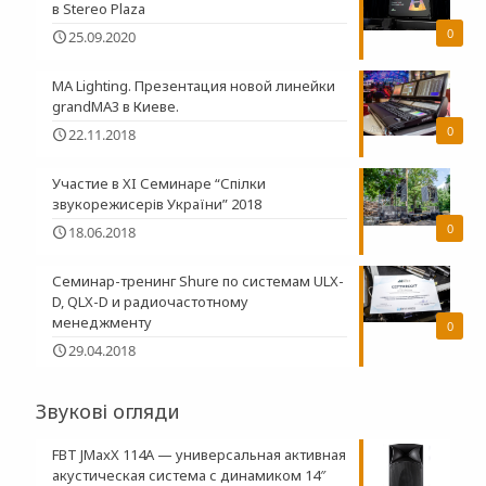
в Stereo Plaza
0
25.09.2020
MA Lighting. Презентация новой линейки
grandMA3 в Киеве.
0
22.11.2018
Участие в XI Семинаре “Спілки
звукорежисерів України” 2018
0
18.06.2018
Семинар-тренинг Shure по системам ULX-
D, QLX-D и радиочастотному
менеджменту
0
29.04.2018
Звукові огляди
FBT JMaxX 114A — универсальная активная
акустическая система с динамиком 14″