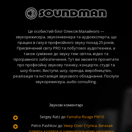
Це особистий блог Олексія Малайного —
звукорежисера, звукоінженера та аудіоексперта, що
працює в галузі професійного звуку понад 25 років.
Присвячений світу PRO та побутової аудіотехніки, а
також суміжних до звуку тем: світла, відео та
програмного забезпечення. Тут ви зможете прочитати
про професійну звукову техніку, концерти, студії та
шоу-бізнес. Виступи, шоу, оренда, виробництво,
реалізація та інсталяція звукового обладнання. Послуги
звукорежисера, audio consulting.
Звукові коментарі
Sergey Ratz
до
Yamaha Rivage PM10
Petro Pashkov
до
Умер Олег Ступка. Вечная
память коллеге и замечательному человеку.