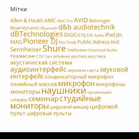
Мітки
AVID
Allen & Heath
AMC
Behringer
AMC Pro
d&b audiotechnik
Beyerdynamic
Bluetooth
dBTechnologies
DiGiCo
iPad
JBL
DJ
EVE Audio
Pioneer DJ
MAG
Public Adress
RME
Pro-Tools
Shure
Sennheiser
Telefunken
Universal Audio
Реалмюзик
СЗУ
акустика
активная акустика
Свет
акустическая система
аудиоинтерфейс
звуковой
звуковая карта
интерфейс
конденсаторный микрофон
микрофон
линейный массив
микрофоны
наушники
мониторы
презентация
студийные
семинар
сабвуфер
мониторы
цифровой
цифровой микшер
пульт
цифровые пульты