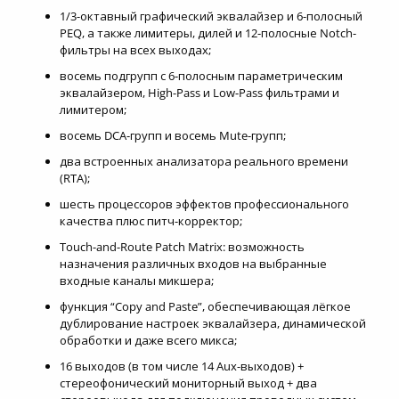
1/3-октавный графический эквалайзер и 6-полосный
PEQ, а также лимитеры, дилей и 12-полосные Notch-
фильтры на всех выходах;
восемь подгрупп с 6-полосным параметрическим
эквалайзером, High-Pass и Low-Pass фильтрами и
лимитером;
восемь DCA-групп и восемь Mute-групп;
два встроенных анализатора реального времени
(RTA);
шесть процессоров эффектов профессионального
качества плюс питч-корректор;
Touch-and-Route Patch Matrix: возможность
назначения различных входов на выбранные
входные каналы микшера;
функция “Copy and Paste”, обеспечивающая лёгкое
дублирование настроек эквалайзера, динамической
обработки и даже всего микса;
16 выходов (в том числе 14 Aux-выходов) +
стереофонический мониторный выход + два