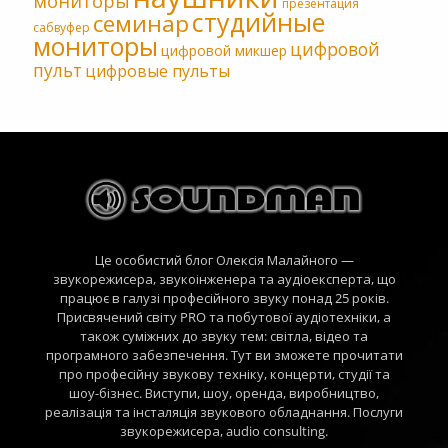
мониторы
презентация
студийные
семинар
сабвуфер
мониторы
цифровой
цифровой микшер
пульт
цифровые пульты
Це особистий блог Олексія Малайного —
звукорежисера, звукоінженера та аудіоексперта, що
працює в галузі професійного звуку понад 25 років.
Присвячений світу PRO та побутової аудіотехніки, а
також суміжних до звуку тем: світла, відео та
програмного забезпечення. Тут ви зможете прочитати
про професійну звукову техніку, концерти, студії та
шоу-бізнес. Виступи, шоу, оренда, виробництво,
реалізація та інсталяція звукового обладнання. Послуги
звукорежисера, audio consulting.