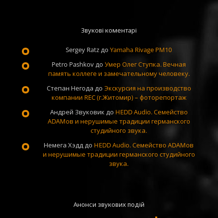
Звукові коментарі
Sergey Ratz
до
Yamaha Rivage PM10
Petro Pashkov
до
Умер Олег Ступка. Вечная
память коллеге и замечательному человеку.
Степан Негода
до
Экскурсия на производство
компании REC (г.Житомир) – фоторепортаж
Андрей Звуковик
до
HEDD Audio. Семейство
ADAMов и нерушимые традиции германского
студийного звука.
Немега Хэдд
до
HEDD Audio. Семейство ADAMов
и нерушимые традиции германского студийного
звука.
Анонси звукових подій