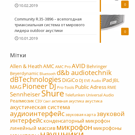
0
10.02.2019
Community R.35-3896 – всепогодная
триаксиальная система от мирового
лидера outdoor акустики
0
10.01.2019
Мітки
AVID
Allen & Heath
AMC
Behringer
AMC Pro
d&b audiotechnik
Beyerdynamic
Bluetooth
dBTechnologies
DiGiCo
iPad
JBL
DJ
EVE Audio
Pioneer DJ
MAG
Public Adress
RME
Pro-Tools
Shure
Sennheiser
Telefunken
Universal Audio
Реалмюзик
СЗУ
акустика
активная акустика
Свет
акустическая система
аудиоинтерфейс
звуковой
звуковая карта
интерфейс
конденсаторный микрофон
микрофон
линейный массив
микрофоны
наушники