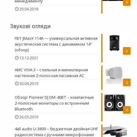
менеджменту
0
29.04.2018
Звукові огляди
FBT JMaxX 114A — универсальная активная
акустическая система с динамиком 14″
(обзор)
0
13.12.2021
AMC VIVA 3 – стильная и миниатюрная
настенная 2-полосная пасcивная АС
0
30.04.2019
Обзор: Pioneer DJ DM-40BT – компактные
2-полосные мониторы со встроенным
Bluetooth
0
26.03.2019
4all audio U-3800 – бюджетная двойная UHF
радиосистема c ручными микрофонами