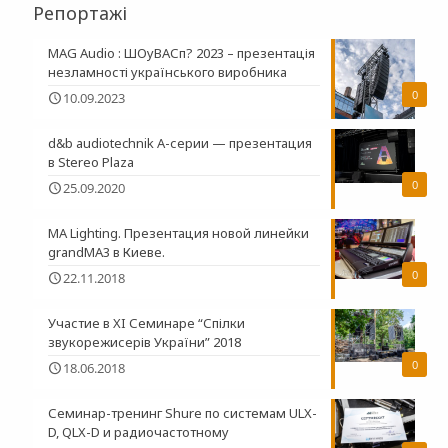
Репортажі
MAG Audio : ШОуВАСп? 2023 – презентація
незламності українського виробника
0
10.09.2023
d&b audiotechnik A-серии — презентация
в Stereo Plaza
0
25.09.2020
MA Lighting. Презентация новой линейки
grandMA3 в Киеве.
0
22.11.2018
Участие в XI Семинаре “Спілки
звукорежисерів України” 2018
0
18.06.2018
Семинар-тренинг Shure по системам ULX-
D, QLX-D и радиочастотному