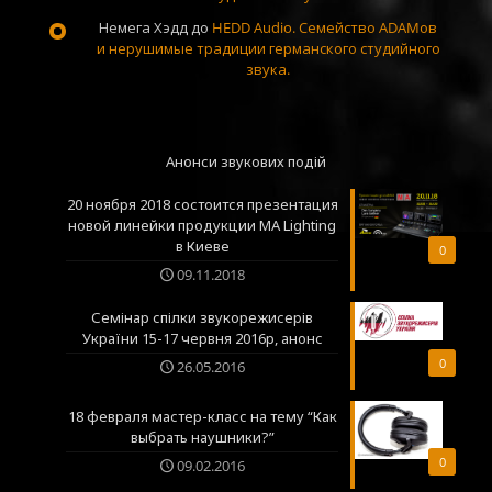
Немега Хэдд
до
HEDD Audio. Семейство ADAMов
и нерушимые традиции германского студийного
звука.
Анонси звукових подій
20 ноября 2018 состоится презентация
новой линейки продукции MA Lighting
в Киеве
0
09.11.2018
Семінар спілки звукорежисерів
України 15-17 червня 2016р, анонс
0
26.05.2016
18 февраля мастер-класс на тему “Как
выбрать наушники?”
0
09.02.2016