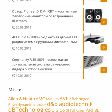
30.04.2019
Обзор: Pioneer DJ DM-40BT – компактные
2-полосные мониторы со встроенным
Bluetooth
0
26.03.2019
4all audio U-3800 – бюджетная двойная UHF
радиосистема c ручными микрофонами
0
10.02.2019
Community R.35-3896 – всепогодная
триаксиальная система от мирового
лидера outdoor акустики
0
10.01.2019
Мітки
AVID
Allen & Heath
AMC
Behringer
AMC Pro
d&b audiotechnik
Beyerdynamic
Bluetooth
dBTechnologies
DiGiCo
iPad
JBL
DJ
EVE Audio