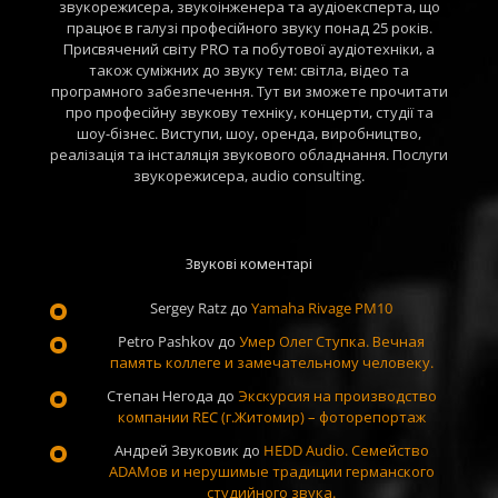
звукорежисера, звукоінженера та аудіоексперта, що
працює в галузі професійного звуку понад 25 років.
Присвячений світу PRO та побутової аудіотехніки, а
також суміжних до звуку тем: світла, відео та
програмного забезпечення. Тут ви зможете прочитати
про професійну звукову техніку, концерти, студії та
шоу-бізнес. Виступи, шоу, оренда, виробництво,
реалізація та інсталяція звукового обладнання. Послуги
звукорежисера, audio consulting.
Звукові коментарі
Sergey Ratz
до
Yamaha Rivage PM10
Petro Pashkov
до
Умер Олег Ступка. Вечная
память коллеге и замечательному человеку.
Степан Негода
до
Экскурсия на производство
компании REC (г.Житомир) – фоторепортаж
Андрей Звуковик
до
HEDD Audio. Семейство
ADAMов и нерушимые традиции германского
студийного звука.