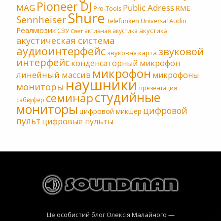
Pioneer DJ
MAG
Public Adress
RME
Pro-Tools
Shure
Sennheiser
Telefunken
Universal Audio
Реалмюзик
СЗУ
акустика
активная акустика
Свет
акустическая система
аудиоинтерфейс
звуковой
звуковая карта
интерфейс
конденсаторный микрофон
микрофон
линейный массив
микрофоны
наушники
мониторы
презентация
студийные
семинар
сабвуфер
мониторы
цифровой
цифровой микшер
пульт
цифровые пульты
Це особистий блог Олексія Малайного —