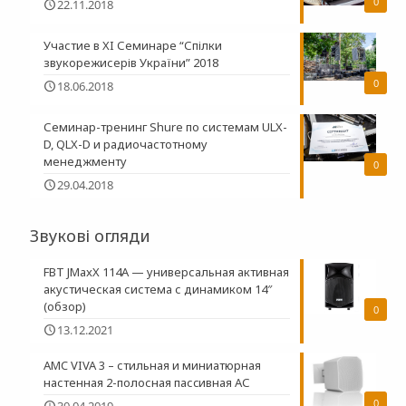
0
22.11.2018
Участие в XI Семинаре “Спілки
звукорежисерів України” 2018
0
18.06.2018
Семинар-тренинг Shure по системам ULX-
D, QLX-D и радиочастотному
менеджменту
0
29.04.2018
Звукові огляди
FBT JMaxX 114A — универсальная активная
акустическая система с динамиком 14″
(обзор)
0
13.12.2021
AMC VIVA 3 – стильная и миниатюрная
настенная 2-полосная пасcивная АС
0