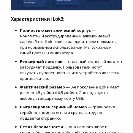
Характеристики iLok3:
Полностью металический корпус
—
монолитный
экструдированный алюминиевый
карпус. Этот iLok тяжело раздавить или поломать
при нормальном использовании. Мы сохранили
синий цвет LED индикатора.
Рельефный логотип
— стильный тисненый логотип
затрудняет подделку. Пользователи могут
покупать с уверенностью, что устройство является
оригинальным.
Фактический размер
— 3-е поколение iLok имеет
размер 1,5 дюйма х 0,5 дюйма. Оно подходит к
любому стандартному порту USB.
Выгравирован серийный номер
— гравировка
серийного номера ясная и крупная, трудно
поддается стиранию.
Петля безопасности
— она немного шире и
крепче, большинство кабелей безопасности должны