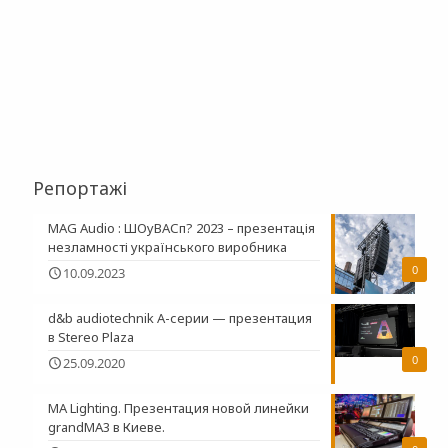
Репортажі
MAG Audio : ШОуВАСп? 2023 – презентація
незламності українського виробника
0
10.09.2023
d&b audiotechnik A-серии — презентация
в Stereo Plaza
0
25.09.2020
MA Lighting. Презентация новой линейки
grandMA3 в Киеве.