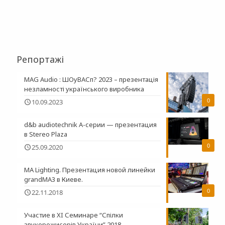
Репортажі
MAG Audio : ШОуВАСп? 2023 – презентація
незламності українського виробника
0
10.09.2023
d&b audiotechnik A-серии — презентация
в Stereo Plaza
0
25.09.2020
MA Lighting. Презентация новой линейки
grandMA3 в Киеве.
0
22.11.2018
Участие в XI Семинаре “Спілки
звукорежисерів України” 2018