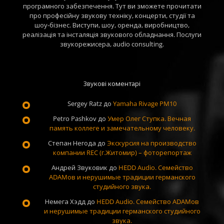
програмного забезпечення. Тут ви зможете прочитати
про професійну звукову техніку, концерти, студії та
шоу-бізнес. Виступи, шоу, оренда, виробництво,
реалізація та інсталяція звукового обладнання. Послуги
звукорежисера, audio consulting.
Звукові коментарі
Sergey Ratz
до
Yamaha Rivage PM10
Petro Pashkov
до
Умер Олег Ступка. Вечная
память коллеге и замечательному человеку.
Степан Негода
до
Экскурсия на производство
компании REC (г.Житомир) – фоторепортаж
Андрей Звуковик
до
HEDD Audio. Семейство
ADAMов и нерушимые традиции германского
студийного звука.
Немега Хэдд
до
HEDD Audio. Семейство ADAMов
и нерушимые традиции германского студийного
звука.