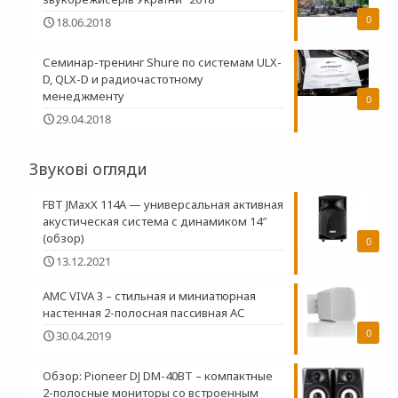
0
18.06.2018
Семинар-тренинг Shure по системам ULX-
D, QLX-D и радиочастотному
менеджменту
0
29.04.2018
Звукові огляди
FBT JMaxX 114A — универсальная активная
акустическая система с динамиком 14″
(обзор)
0
13.12.2021
AMC VIVA 3 – стильная и миниатюрная
настенная 2-полосная пасcивная АС
0
30.04.2019
Обзор: Pioneer DJ DM-40BT – компактные
2-полосные мониторы со встроенным