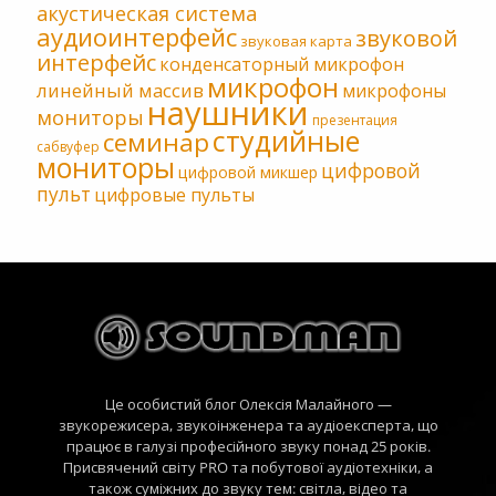
акустическая система
аудиоинтерфейс
звуковой
звуковая карта
интерфейс
конденсаторный микрофон
микрофон
линейный массив
микрофоны
наушники
мониторы
презентация
студийные
семинар
сабвуфер
мониторы
цифровой
цифровой микшер
пульт
цифровые пульты
Це особистий блог Олексія Малайного —
звукорежисера, звукоінженера та аудіоексперта, що
працює в галузі професійного звуку понад 25 років.
Присвячений світу PRO та побутової аудіотехніки, а
також суміжних до звуку тем: світла, відео та