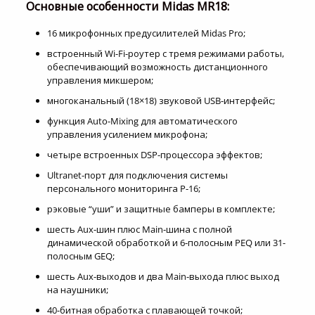
Основные особенности Midas MR18:
16 микрофонных предусилителей Midas Pro;
встроенный Wi-Fi-роутер с тремя режимами работы,
обеспечивающий возможность дистанционного
управления микшером;
многоканальный (18×18) звуковой USB-интерфейс;
функция Auto-Mixing для автоматического
управления усилением микрофона;
четыре встроенных DSP-процессора эффектов;
Ultranet-порт для подключения системы
персонального мониторинга P-16;
рэковые “уши” и защитные бамперы в комплекте;
шесть Aux-шин плюс Main-шина с полной
динамической обработкой и 6-полосным PEQ или 31-
полосным GEQ;
шесть Aux-выходов и два Main-выхода плюс выход
на наушники;
40-битная обработка с плавающей точкой;