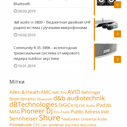
Bluetooth
0
26.03.2019
4all audio U-3800 – бюджетная двойная UHF
радиосистема c ручными микрофонами
0
10.02.2019
Community R.35-3896 – всепогодная
триаксиальная система от мирового
лидера outdoor акустики
0
10.01.2019
Мітки
AVID
Allen & Heath
AMC
Behringer
AMC Pro
d&b audiotechnik
Beyerdynamic
Bluetooth
dBTechnologies
DiGiCo
iPad
JBL
DJ
EVE Audio
Pioneer DJ
MAG
Public Adress
RME
Pro-Tools
Shure
Sennheiser
Telefunken
Universal Audio
Реалмюзик
СЗУ
акустика
активная акустика
Свет