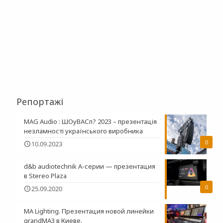
Репортажі
MAG Audio : ШОуВАСп? 2023 – презентація
незламності українського виробника
0
10.09.2023
d&b audiotechnik A-серии — презентация
в Stereo Plaza
0
25.09.2020
MA Lighting. Презентация новой линейки
grandMA3 в Киеве.