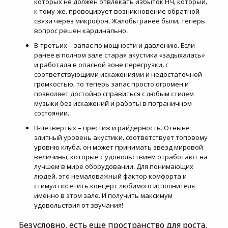
которых не должен отвлекать избыток НЧ, который,
к тому-же, провоцирует возникновение обратной
связи через микрофон. Жалобы ранее были, теперь
вопрос решен кардинально.
В-третьих – запас по мощности и давлению. Если
ранее в полном зале старая акустика «задыхалась»
и работала в опасной зоне перегрузки, с
соответствующими искажениями и недостаточной
громкостью, то теперь запас просто огромен и
позволяет достойно справиться с любым стилем
музыки без искажений и работы в пограничном
состоянии.
В-четвертых – престиж и райдерность. Отныне
элитный уровень акустики, соответствует топовому
уровню клуба, он может принимать звезд мировой
величины, которые с удовольствием отработают на
лучшем в мире оборудовании. Для понимающих
людей, это немаловажный фактор комфорта и
стимул посетить концерт любимого исполнителя
именно в этом зале. И получить максимум
удовольствия от звучания!
Безусловно, есть еще пространство для роста,