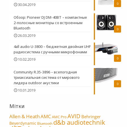
0
30.04.2019
Обзор: Pioneer DJ DM-40BT – компактные
2-полосные мониторы со встроенным
Bluetooth
0
26.03.2019
4all audio U-3800 – бюджетная двойная UHF
радиосистема c ручными микрофонами
0
10.02.2019
Community R.35-3896 – всепогодная
триаксиальная система от мирового
лидера outdoor акустики
0
10.01.2019
Мітки
AVID
Allen & Heath
AMC
Behringer
AMC Pro
d&b audiotechnik
Beyerdynamic
Bluetooth