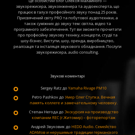
Це особистий блог Олексія Малайного —
звукорежисера, звукоінженера та аудіоексперта, що
працює в галузі професійного звуку понад 25 років.
Присвячений світу PRO та побутової аудіотехніки, а
також суміжних до звуку тем: світла, відео та
програмного забезпечення. Тут ви зможете прочитати
про професійну звукову техніку, концерти, студії та
шоу-бізнес. Виступи, шоу, оренда, виробництво,
реалізація та інсталяція звукового обладнання. Послуги
звукорежисера, audio consulting.
Звукові коментарі
Sergey Ratz
до
Yamaha Rivage PM10
Petro Pashkov
до
Умер Олег Ступка. Вечная
память коллеге и замечательному человеку.
Степан Негода
до
Экскурсия на производство
компании REC (г.Житомир) – фоторепортаж
Андрей Звуковик
до
HEDD Audio. Семейство
ADAMов и нерушимые традиции германского