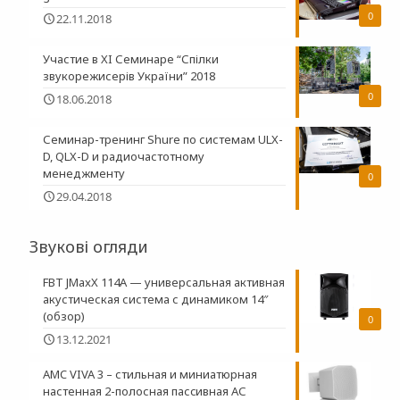
0
22.11.2018
Участие в XI Семинаре “Спілки
звукорежисерів України” 2018
0
18.06.2018
Семинар-тренинг Shure по системам ULX-
D, QLX-D и радиочастотному
менеджменту
0
29.04.2018
Звукові огляди
FBT JMaxX 114A — универсальная активная
акустическая система с динамиком 14″
(обзор)
0
13.12.2021
AMC VIVA 3 – стильная и миниатюрная
настенная 2-полосная пасcивная АС