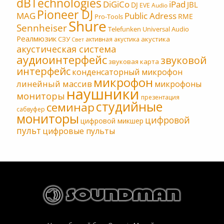
dBTechnologies
DiGiCo
iPad
JBL
DJ
EVE Audio
Pioneer DJ
MAG
Public Adress
RME
Pro-Tools
Shure
Sennheiser
Telefunken
Universal Audio
Реалмюзик
СЗУ
акустика
активная акустика
Свет
акустическая система
аудиоинтерфейс
звуковой
звуковая карта
интерфейс
конденсаторный микрофон
микрофон
линейный массив
микрофоны
наушники
мониторы
презентация
студийные
семинар
сабвуфер
мониторы
цифровой
цифровой микшер
пульт
цифровые пульты