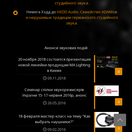
студийного звука.
Немега Хэдд
до
HEDD Audio. Семейство ADAMов
и нерушимые традиции германского студийного
звука.
Анонси звукових подій
20 ноября 2018 состоится презентация
новой линейки продукции MA Lighting
в Киеве
0
09.11.2018
Семінар спілки звукорежисерів
України 15-17 червня 2016р, анонс
0
26.05.2016
18 февраля мастер-класс на тему “Как
выбрать наушники?”
0
09.02.2016