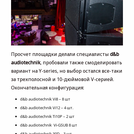
Просчет площадки делали специалисты
d&b
audiotechnik
, пробовали также смоделировать
вариант на Y-series, но выбор остался все-таки
за трехполосной и 10-дюймовой V-серией.
Окончательная конфигурация:
d&b audiotechnik Vi8 – 8 шт
d&b audiotechnik Vi12 – 4 шт.
d&b audiotechnik Ti10P – 2 шт
d&b audiotechnik Vi-GSUB 8 шт
d&b audiotechnik 30D – 3 шт