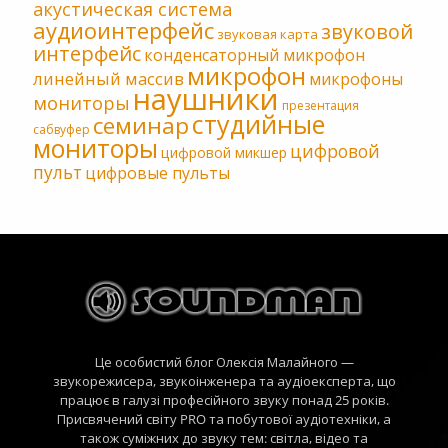
акустическая система
аудиоинтерфейс
звуковой
звуковая карта
интерфейс
конденсаторный микрофон
микрофон
линейный массив
микрофоны
наушники
мониторы
презентация
студийные
семинар
сабвуфер
мониторы
цифровой
цифровой микшер
пульт
цифровые пульты
Це особистий блог Олексія Малайного —
звукорежисера, звукоінженера та аудіоексперта, що
працює в галузі професійного звуку понад 25 років.
Присвячений світу PRO та побутової аудіотехніки, а
також суміжних до звуку тем: світла, відео та