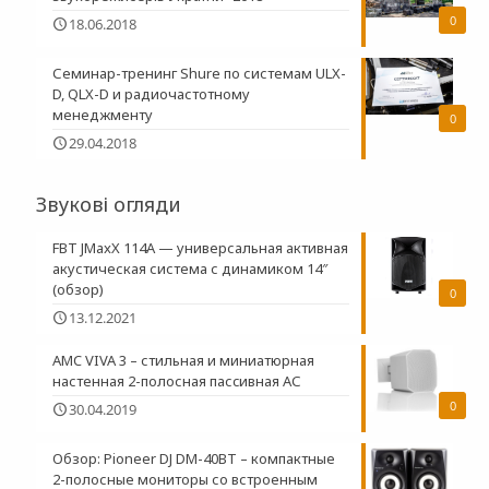
0
18.06.2018
Семинар-тренинг Shure по системам ULX-
D, QLX-D и радиочастотному
менеджменту
0
29.04.2018
Звукові огляди
FBT JMaxX 114A — универсальная активная
акустическая система с динамиком 14″
(обзор)
0
13.12.2021
AMC VIVA 3 – стильная и миниатюрная
настенная 2-полосная пасcивная АС
0
30.04.2019
Обзор: Pioneer DJ DM-40BT – компактные
2-полосные мониторы со встроенным