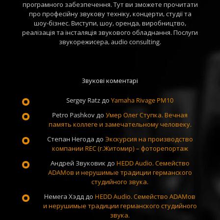
програмного забезпечення. Тут ви зможете прочитати
про професійну звукову техніку, концерти, студії та
шоу-бізнес. Виступи, шоу, оренда, виробництво,
реалізація та інсталяція звукового обладнання. Послуги
звукорежисера, audio consulting.
Звукові коментарі
Sergey Ratz
до
Yamaha Rivage PM10
Petro Pashkov
до
Умер Олег Ступка. Вечная
память коллеге и замечательному человеку.
Степан Негода
до
Экскурсия на производство
компании REC (г.Житомир) – фоторепортаж
Андрей Звуковик
до
HEDD Audio. Семейство
ADAMов и нерушимые традиции германского
студийного звука.
Немега Хэдд
до
HEDD Audio. Семейство ADAMов
и нерушимые традиции германского студийного
звука.