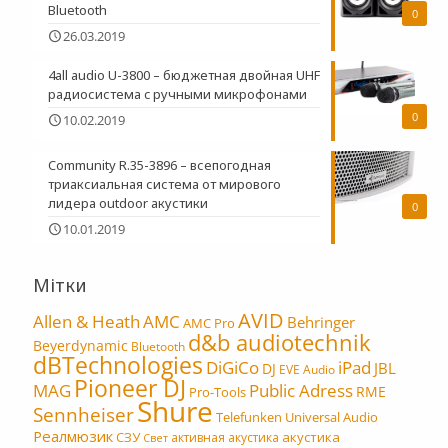
Bluetooth
0
26.03.2019
4all audio U-3800 – бюджетная двойная UHF
радиосистема c ручными микрофонами
0
10.02.2019
Community R.35-3896 – всепогодная
триаксиальная система от мирового
лидера outdoor акустики
0
10.01.2019
Мітки
AVID
Allen & Heath
AMC
Behringer
AMC Pro
d&b audiotechnik
Beyerdynamic
Bluetooth
dBTechnologies
DiGiCo
iPad
JBL
DJ
EVE Audio
Pioneer DJ
MAG
Public Adress
RME
Pro-Tools
Shure
Sennheiser
Telefunken
Universal Audio
Реалмюзик
СЗУ
акустика
активная акустика
Свет