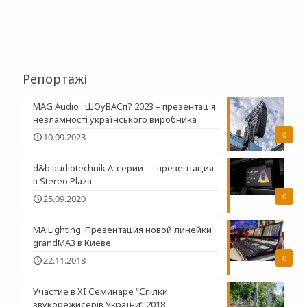
Репортажі
MAG Audio : ШОуВАСп? 2023 – презентація
незламності українського виробника
0
10.09.2023
d&b audiotechnik A-серии — презентация
в Stereo Plaza
0
25.09.2020
MA Lighting. Презентация новой линейки
grandMA3 в Киеве.
0
22.11.2018
Участие в XI Семинаре “Спілки
звукорежисерів України” 2018