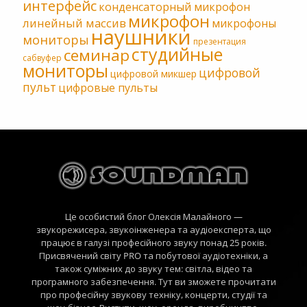
интерфейс
конденсаторный микрофон
микрофон
линейный массив
микрофоны
наушники
мониторы
презентация
студийные
семинар
сабвуфер
мониторы
цифровой
цифровой микшер
пульт
цифровые пульты
Це особистий блог Олексія Малайного —
звукорежисера, звукоінженера та аудіоексперта, що
працює в галузі професійного звуку понад 25 років.
Присвячений світу PRO та побутової аудіотехніки, а
також суміжних до звуку тем: світла, відео та
програмного забезпечення. Тут ви зможете прочитати
про професійну звукову техніку, концерти, студії та