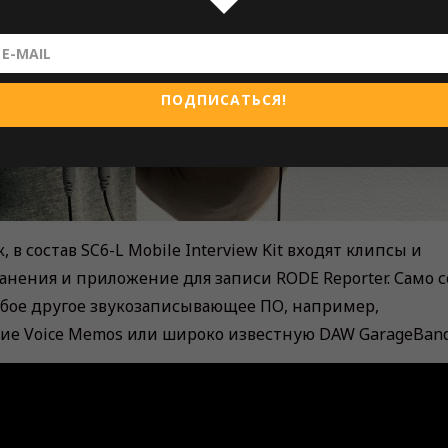
ПОДПИСАТЬСЯ!
 состав SC6-L Mobile Interview Kit входят клипсы и
анения и приложение для записи RODE Reporter. Само с
бое другое звукозаписывающее ПО, например,
ие Voice Memos или широко известную DAW GarageBand