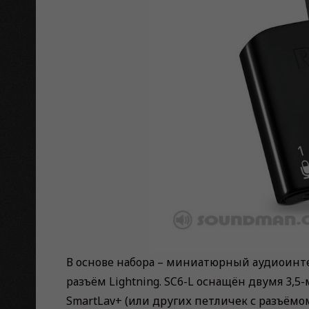
В основе набора – миниатюрный аудиоинте
разъём Lightning. SC6-L оснащён двумя 3
SmartLav+ (или других петличек с разъёмо