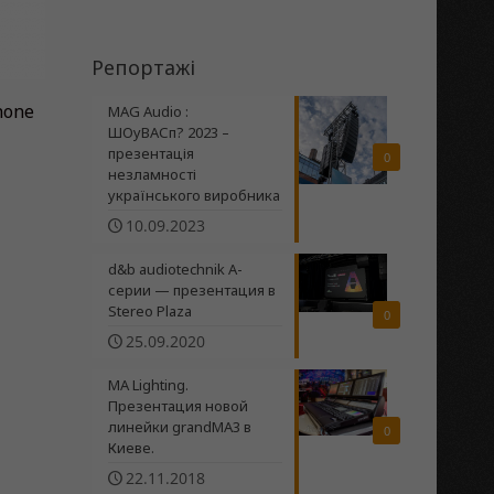
Репортажі
hone
MAG Audio :
ШОуВАСп? 2023 –
презентація
0
незламності
українського виробника
10.09.2023
d&b audiotechnik A-
серии — презентация в
Stereo Plaza
0
25.09.2020
MA Lighting.
Презентация новой
линейки grandMA3 в
0
Киеве.
22.11.2018