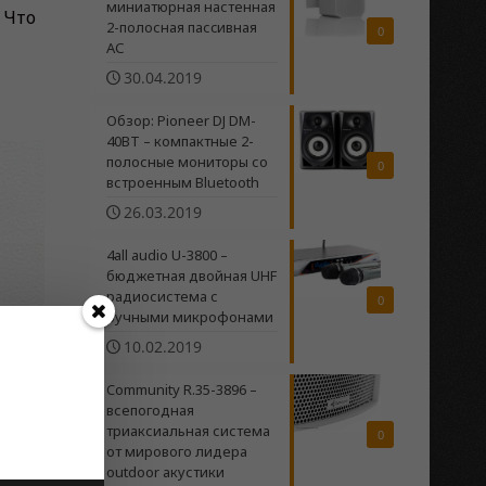
миниатюрная настенная
 Что
2-полосная пасcивная
0
АС
30.04.2019
Обзор: Pioneer DJ DM-
40BT – компактные 2-
полосные мониторы со
0
встроенным Bluetooth
26.03.2019
4all audio U-3800 –
бюджетная двойная UHF
радиосистема c
0
ручными микрофонами
10.02.2019
Community R.35-3896 –
всепогодная
триаксиальная система
0
от мирового лидера
outdoor акустики