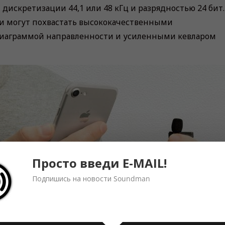
дискретизации 44,1 или 48 кГц и разрядностью 24 бит.
и могут похвастать высококачественными
диаграммой направленности и усиленными кевларом
Просто введи E-MAIL!
Подпишись на новости Soundman