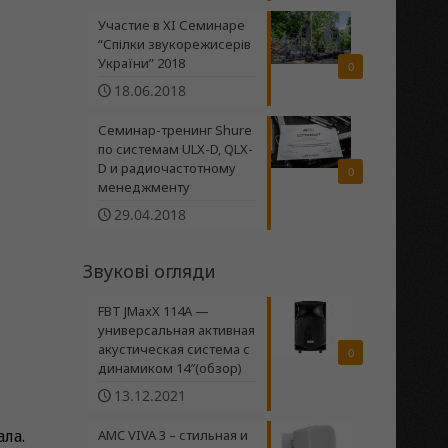
Участие в XI Семинаре
“Спілки звукорежисерів
України” 2018
0
18.06.2018
Семинар-тренинг Shure
по системам ULX-D, QLX-
D и радиочастотному
0
менеджменту
29.04.2018
Звукові огляди
FBT JMaxX 114A —
универсальная активная
акустическая система с
0
динамиком 14″(обзор)
13.12.2021
ла.
AMC VIVA 3 – стильная и