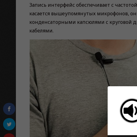
Запись интерфейс обеспечивает с частотой 
касается вышеупомянутых микрофонов, он
конденсаторными капсюлями с круговой 
кабелями.