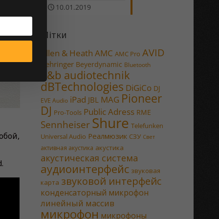
10.01.2019
Мітки
AVID
Allen & Heath
AMC
AMC Pro
Behringer
Beyerdynamic
Bluetooth
d&b audiotechnik
dBTechnologies
DiGiCo
DJ
Pioneer
MAG
iPad
JBL
EVE Audio
DJ
Public Adress
RME
Pro-Tools
Shure
Sennheiser
Telefunken
обой,
Реалмюзик
Universal Audio
СЗУ
Свет
акустика
активная акустика
акустическая система
.
аудиоинтерфейс
звуковая
звуковой интерфейс
карта
конденсаторный микрофон
линейный массив
микрофон
микрофоны