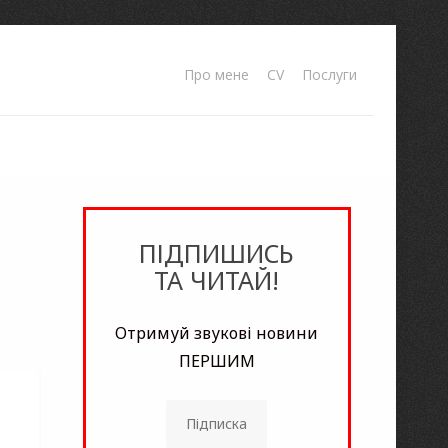
Про мене
CV
Послуги
й
ПІДПИШИСЬ
ТА ЧИТАЙ!
Отримуй звукові новини
ПЕРШИМ
Підписка