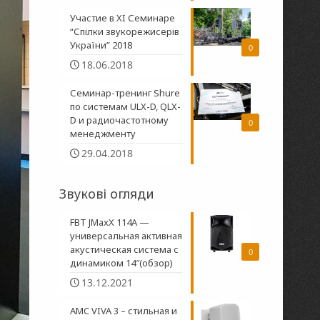
Участие в XI Семинаре
“Спілки звукорежисерів
України” 2018
0
18.06.2018
Семинар-тренинг Shure
по системам ULX-D, QLX-
D и радиочастотному
0
менеджменту
29.04.2018
Звукові огляди
FBT JMaxX 114A —
универсальная активная
акустическая система с
0
динамиком 14″(обзор)
13.12.2021
AMC VIVA 3 – стильная и