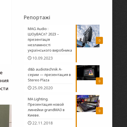
Репортажі
MAG Audio :
ШОуВАСп? 2023 –
презентація
0
незламності
українського виробника
10.09.2023
d&b audiotechnik A-
е
серии — презентация в
ения
Stereo Plaza
0
25.09.2020
ости
MA Lighting.
Презентация новой
линейки grandMA3 в
0
Киеве.
22.11.2018