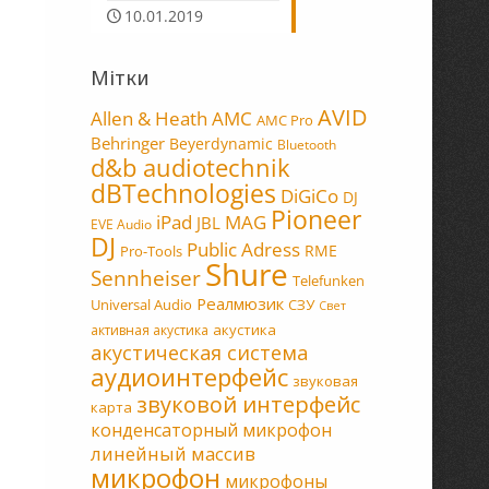
10.01.2019
Мітки
AVID
Allen & Heath
AMC
AMC Pro
Behringer
Beyerdynamic
Bluetooth
d&b audiotechnik
dBTechnologies
DiGiCo
DJ
Pioneer
MAG
iPad
JBL
EVE Audio
DJ
Public Adress
RME
Pro-Tools
Shure
Sennheiser
Telefunken
Реалмюзик
Universal Audio
СЗУ
Свет
акустика
активная акустика
акустическая система
аудиоинтерфейс
звуковая
звуковой интерфейс
карта
конденсаторный микрофон
линейный массив
микрофон
микрофоны