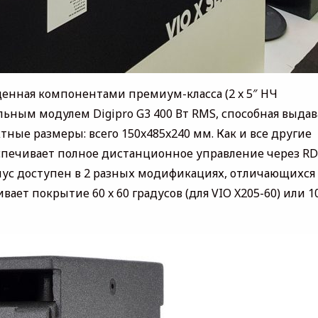
ащенная компонентами премиум-класса (2 x 5″ НЧ
ьным модулем Digipro G3 400 Вт RMS, способная выдав
ктные размеры: всего 150x485x240 мм. Как и все другие
еспечивает полное дистанционное управление через RD
пус доступен в 2 разных модификациях, отличающихся
ет покрытие 60 x 60 градусов (для VIO X205-60) или 10