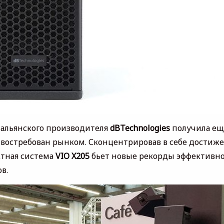
тальянского производителя
dBTechnologies
получила ещ
востребован рынком. Сконцентрировав в себе достиж
ктная система
VIO X205
бьет новые рекорды эффективн
ов.