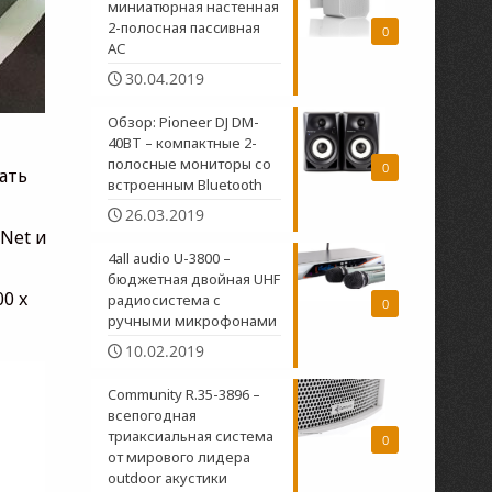
миниатюрная настенная
2-полосная пасcивная
0
АС
30.04.2019
Обзор: Pioneer DJ DM-
40BT – компактные 2-
полосные мониторы со
0
ать
встроенным Bluetooth
26.03.2019
Net и
4all audio U-3800 –
бюджетная двойная UHF
0 x
радиосистема c
0
ручными микрофонами
10.02.2019
Community R.35-3896 –
всепогодная
триаксиальная система
0
от мирового лидера
outdoor акустики