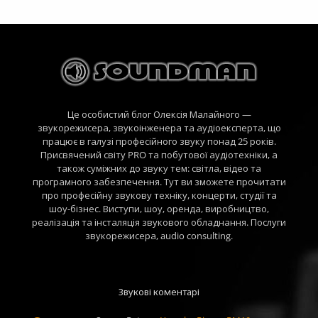
Це особистий блог Олексія Малайного —
звукорежисера, звукоінженера та аудіоексперта, що
працює в галузі професійного звуку понад 25 років.
Присвячений світу PRO та побутової аудіотехніки, а
також суміжних до звуку тем: світла, відео та
програмного забезпечення. Тут ви зможете прочитати
про професійну звукову техніку, концерти, студії та
шоу-бізнес. Виступи, шоу, оренда, виробництво,
реалізація та інсталяція звукового обладнання. Послуги
звукорежисера, audio consulting.
Звукові коментарі