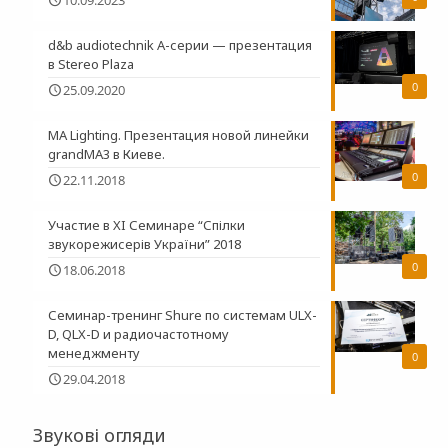
d&b audiotechnik A-серии — презентация
в Stereo Plaza
0
25.09.2020
MA Lighting. Презентация новой линейки
grandMA3 в Киеве.
0
22.11.2018
Участие в XI Семинаре “Спілки
звукорежисерів України” 2018
0
18.06.2018
Семинар-тренинг Shure по системам ULX-
D, QLX-D и радиочастотному
менеджменту
0
29.04.2018
Звукові огляди