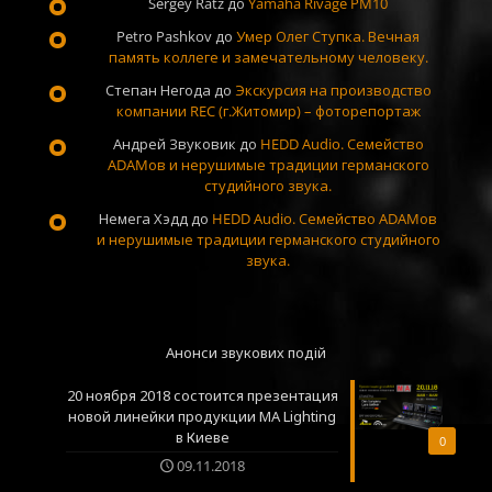
Sergey Ratz
до
Yamaha Rivage PM10
Petro Pashkov
до
Умер Олег Ступка. Вечная
память коллеге и замечательному человеку.
Степан Негода
до
Экскурсия на производство
компании REC (г.Житомир) – фоторепортаж
Андрей Звуковик
до
HEDD Audio. Семейство
ADAMов и нерушимые традиции германского
студийного звука.
Немега Хэдд
до
HEDD Audio. Семейство ADAMов
и нерушимые традиции германского студийного
звука.
Анонси звукових подій
20 ноября 2018 состоится презентация
новой линейки продукции MA Lighting
в Киеве
0
09.11.2018