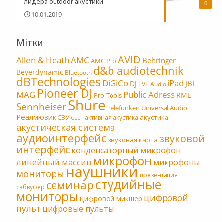
лидера outdoor акустики
0
10.01.2019
Мітки
AVID
Allen & Heath
AMC
Behringer
AMC Pro
d&b audiotechnik
Beyerdynamic
Bluetooth
dBTechnologies
DiGiCo
iPad
JBL
DJ
EVE Audio
Pioneer DJ
MAG
Public Adress
RME
Pro-Tools
Shure
Sennheiser
Telefunken
Universal Audio
Реалмюзик
СЗУ
акустика
активная акустика
Свет
акустическая система
аудиоинтерфейс
звуковой
звуковая карта
интерфейс
конденсаторный микрофон
микрофон
линейный массив
микрофоны
наушники
мониторы
презентация
студийные
семинар
сабвуфер
мониторы
цифровой
цифровой микшер
пульт
цифровые пульты