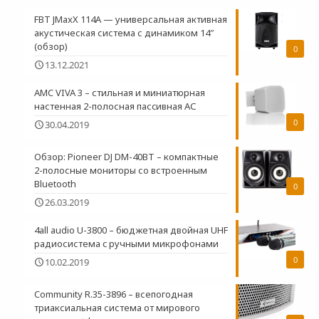
FBT JMaxX 114A — универсальная активная
акустическая система с динамиком 14″
(обзор)
0
13.12.2021
AMC VIVA 3 – стильная и миниатюрная
настенная 2-полосная пасcивная АС
0
30.04.2019
Обзор: Pioneer DJ DM-40BT – компактные
2-полосные мониторы со встроенным
Bluetooth
0
26.03.2019
4all audio U-3800 – бюджетная двойная UHF
радиосистема c ручными микрофонами
0
10.02.2019
Community R.35-3896 – всепогодная
триаксиальная система от мирового