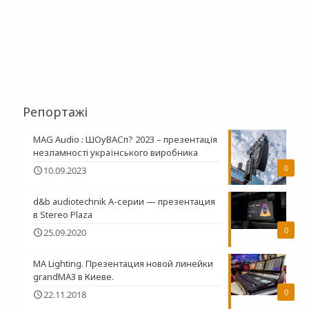
Репортажі
MAG Audio : ШОуВАСп? 2023 – презентація
незламності українського виробника
0
10.09.2023
d&b audiotechnik A-серии — презентация
в Stereo Plaza
0
25.09.2020
MA Lighting. Презентация новой линейки
grandMA3 в Киеве.
0
22.11.2018