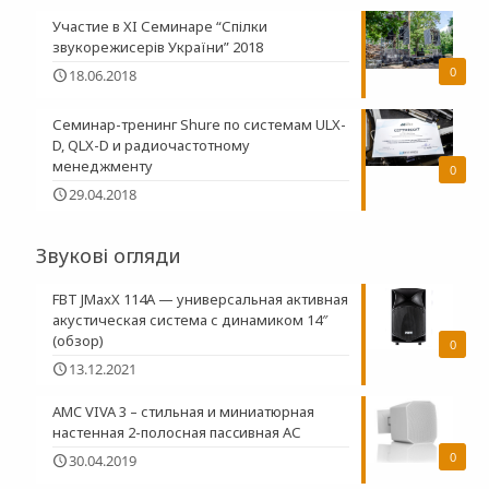
Участие в XI Семинаре “Спілки
звукорежисерів України” 2018
0
18.06.2018
Семинар-тренинг Shure по системам ULX-
D, QLX-D и радиочастотному
менеджменту
0
29.04.2018
Звукові огляди
FBT JMaxX 114A — универсальная активная
акустическая система с динамиком 14″
(обзор)
0
13.12.2021
AMC VIVA 3 – стильная и миниатюрная
настенная 2-полосная пасcивная АС
0
30.04.2019