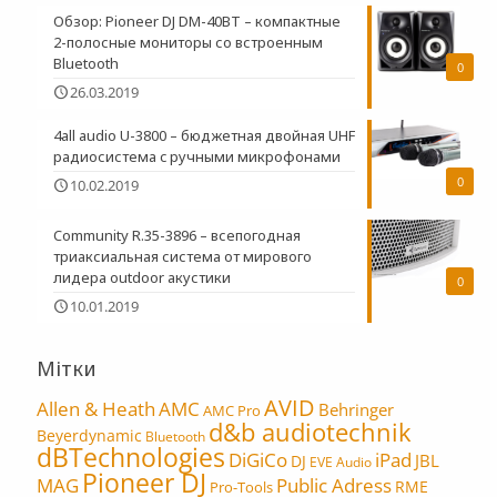
Обзор: Pioneer DJ DM-40BT – компактные
2-полосные мониторы со встроенным
Bluetooth
0
26.03.2019
4all audio U-3800 – бюджетная двойная UHF
радиосистема c ручными микрофонами
0
10.02.2019
Community R.35-3896 – всепогодная
триаксиальная система от мирового
лидера outdoor акустики
0
10.01.2019
Мітки
AVID
Allen & Heath
AMC
Behringer
AMC Pro
d&b audiotechnik
Beyerdynamic
Bluetooth
dBTechnologies
DiGiCo
iPad
JBL
DJ
EVE Audio
Pioneer DJ
MAG
Public Adress
RME
Pro-Tools