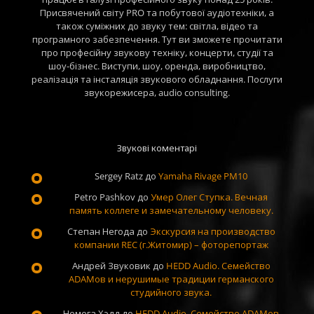
Присвячений світу PRO та побутової аудіотехніки, а
також суміжних до звуку тем: світла, відео та
програмного забезпечення. Тут ви зможете прочитати
про професійну звукову техніку, концерти, студії та
шоу-бізнес. Виступи, шоу, оренда, виробництво,
реалізація та інсталяція звукового обладнання. Послуги
звукорежисера, audio consulting.
Звукові коментарі
Sergey Ratz
до
Yamaha Rivage PM10
Petro Pashkov
до
Умер Олег Ступка. Вечная
память коллеге и замечательному человеку.
Степан Негода
до
Экскурсия на производство
компании REC (г.Житомир) – фоторепортаж
Андрей Звуковик
до
HEDD Audio. Семейство
ADAMов и нерушимые традиции германского
студийного звука.
Немега Хэдд
до
HEDD Audio. Семейство ADAMов