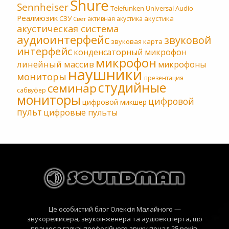
Shure
Sennheiser
Telefunken
Universal Audio
Реалмюзик
СЗУ
акустика
активная акустика
Свет
акустическая система
аудиоинтерфейс
звуковой
звуковая карта
интерфейс
конденсаторный микрофон
микрофон
линейный массив
микрофоны
наушники
мониторы
презентация
студийные
семинар
сабвуфер
мониторы
цифровой
цифровой микшер
пульт
цифровые пульты
Це особистий блог Олексія Малайного —
звукорежисера, звукоінженера та аудіоексперта, що
працює в галузі професійного звуку понад 25 років.