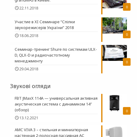
0
22.11.2018
Участие в XI Семинаре “Спілки
звукорежисерів України” 2018
0
18.06.2018
Семинар-тренинг Shure по системам ULX-
D, QLX-D и радиочастотному
менеджменту
0
29.04.2018
Звукові огляди
FBT JMaxX 114A — универсальная активная
акустическая система с динамиком 14″
(обзор)
0
13.12.2021
AMC VIVA 3 – стильная и миниатюрная
настенная 2-полосная пасcивная АС