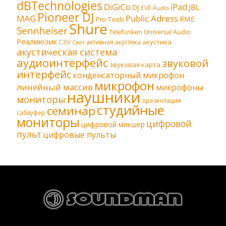
dBTechnologies
DiGiCo
iPad
JBL
DJ
EVE Audio
Pioneer DJ
MAG
Public Adress
RME
Pro-Tools
Shure
Sennheiser
Telefunken
Universal Audio
Реалмюзик
СЗУ
акустика
активная акустика
Свет
акустическая система
аудиоинтерфейс
звуковой
звуковая карта
интерфейс
конденсаторный микрофон
микрофон
линейный массив
микрофоны
наушники
мониторы
презентация
студийные
семинар
сабвуфер
мониторы
цифровой
цифровой микшер
пульт
цифровые пульты