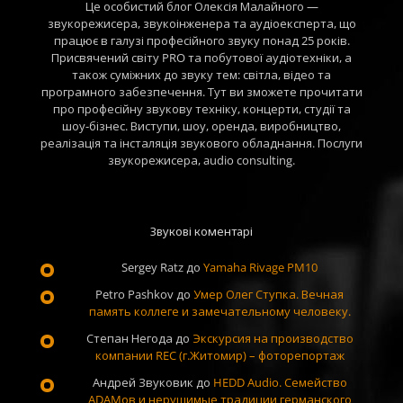
Це особистий блог Олексія Малайного —
звукорежисера, звукоінженера та аудіоексперта, що
працює в галузі професійного звуку понад 25 років.
Присвячений світу PRO та побутової аудіотехніки, а
також суміжних до звуку тем: світла, відео та
програмного забезпечення. Тут ви зможете прочитати
про професійну звукову техніку, концерти, студії та
шоу-бізнес. Виступи, шоу, оренда, виробництво,
реалізація та інсталяція звукового обладнання. Послуги
звукорежисера, audio consulting.
Звукові коментарі
Sergey Ratz
до
Yamaha Rivage PM10
Petro Pashkov
до
Умер Олег Ступка. Вечная
память коллеге и замечательному человеку.
Степан Негода
до
Экскурсия на производство
компании REC (г.Житомир) – фоторепортаж
Андрей Звуковик
до
HEDD Audio. Семейство
ADAMов и нерушимые традиции германского