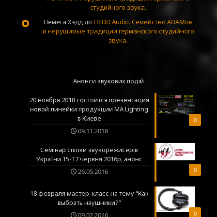
студийного звука.
Немега Хэдд
до
HEDD Audio. Семейство ADAMов
и нерушимые традиции германского студийного
звука.
Анонси звукових подій
20 ноября 2018 состоится презентация
новой линейки продукции MA Lighting
в Киеве
0
09.11.2018
Семінар спілки звукорежисерів
України 15-17 червня 2016р, анонс
0
26.05.2016
18 февраля мастер-класс на тему “Как
выбрать наушники?”
0
09.02.2016