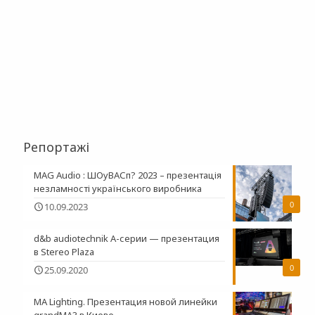
Репортажі
MAG Audio : ШОуВАСп? 2023 – презентація
незламності українського виробника
0
10.09.2023
d&b audiotechnik A-серии — презентация
в Stereo Plaza
0
25.09.2020
MA Lighting. Презентация новой линейки
grandMA3 в Киеве.