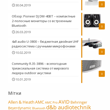
0
30.04.2019
Обзор: Pioneer DJ DM-40BT – компактные
2-полосные мониторы со встроенным
Bluetooth
0
26.03.2019
4all audio U-3800 – бюджетная двойная UHF
радиосистема c ручными микрофонами
0
10.02.2019
Community R.35-3896 – всепогодная
триаксиальная система от мирового
лидера outdoor акустики
0
10.01.2019
Мітки
AVID
Allen & Heath
AMC
Behringer
AMC Pro
d&b audiotechnik
Beyerdynamic
Bluetooth