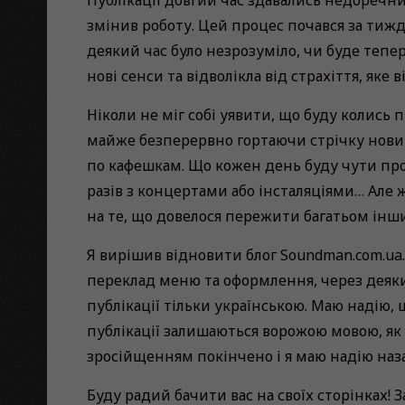
Публікації довгий час здавались недоречни
змінив роботу. Цей процес почався за тижд
деякий час було незрозуміло, чи буде тепер 
нові сенси та відволікла від страхіття, яке 
Ніколи не міг собі уявити, що буду колись 
майже безперервно гортаючи стрічку новин
по кафешкам. Що кожен день буду чути про с
разів з концертами або інсталяціями… Але
на те, що довелося пережити багатьом інши
Я вирішив відновити блог Soundman.com.ua.
переклад меню та оформлення, через деякий
публікації тільки українською. Маю надію, 
публікації залишаються ворожою мовою, як 
зросійщенням покінчено і я маю надію на
Буду радий бачити вас на своїх сторінках! З