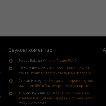
Звукові коментарі
А
Sergey Ratz
до
Yamaha Rivage PM10
Petro Pashkov
до
Умер Олег Ступка. Вечная
о
память коллеге и замечательному человеку.
Степан Негода
до
Экскурсия на производство
компании REC (г.Житомир) – фоторепортаж
Андрей Звуковик
до
HEDD Audio. Семейство
и,
ADAMов и нерушимые традиции германского
студийного звука.