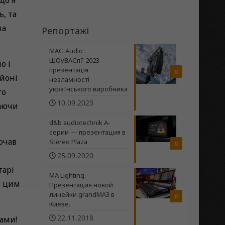
що я
, та
ла
Репортажі
MAG Audio :
ШОуВАСп? 2023 –
о і
презентація
0
йоні
незламності
українського виробника
то
10.09.2023
жаючи
d&b audiotechnik A-
серии — презентация в
очав
Stereo Plaza
0
25.09.2020
тарі
MA Lighting.
з цим
Презентация новой
линейки grandMA3 в
0
Киеве.
22.11.2018
нами!