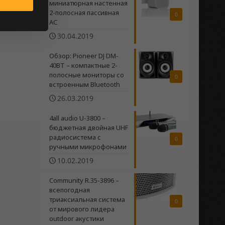
миниатюрная настенная
2-полосная пасcивная
0
АС
30.04.2019
Обзор: Pioneer DJ DM-
40BT – компактные 2-
полосные мониторы со
0
встроенным Bluetooth
26.03.2019
4all audio U-3800 –
бюджетная двойная UHF
радиосистема c
0
ручными микрофонами
10.02.2019
Community R.35-3896 –
всепогодная
триаксиальная система
0
от мирового лидера
outdoor акустики