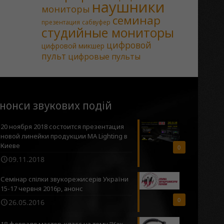
наушники
мониторы
семинар
презентация
сабвуфер
студийные мониторы
цифровой
цифровой микшер
пульт
цифровые пульты
нонси звукових подій
20 ноября 2018 состоится презентация
новой линейки продукции MA Lighting в
Киеве
0
09.11.2018
Семінар спілки звукорежисерів України
15-17 червня 2016р, анонс
0
26.05.2016