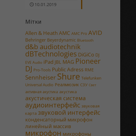
10.01.2019
Мітки
AVID
Allen & Heath
AMC
AMC Pro
Behringer
Beyerdynamic
Bluetooth
d&b audiotechnik
dBTechnologies
DiGiCo
DJ
Pioneer
MAG
iPad
JBL
EVE Audio
DJ
Public Adress
RME
Pro-Tools
Shure
Sennheiser
Telefunken
Реалмюзик
Universal Audio
СЗУ
Свет
акустика
активная акустика
акустическая система
аудиоинтерфейс
звуковая
звуковой интерфейс
карта
конденсаторный микрофон
линейный массив
микрофон
микрофоны