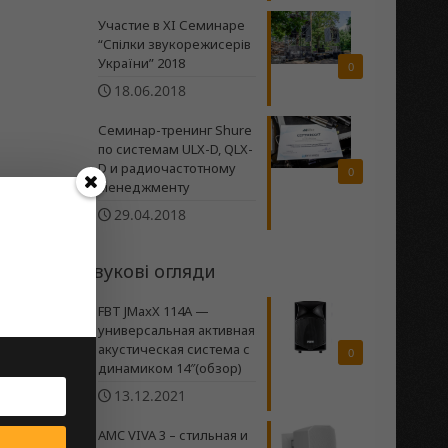
Участие в XI Семинаре
“Спілки звукорежисерів
України” 2018
0
18.06.2018
Семинар-тренинг Shure
по системам ULX-D, QLX-
D и радиочастотному
0
менеджменту
29.04.2018
Звукові огляди
FBT JMaxX 114A —
универсальная активная
акустическая система с
0
динамиком 14″(обзор)
13.12.2021
AMC VIVA 3 – стильная и