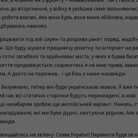
ми, а новини не з фронту – неважливими. Так сталося, 
ень до вторгнення, у війну я увійшов саме звільняючись
робота взагалі. Але вона була, вона мене обійняла, нада
відбувалось навколо.
працювати під вій сирен та розриви ракет поряд, жадібн
. Що буду шукати працюючу розетку та інтернет на ра
отні загиблих та зруйновані міста, у яких я бував бага
 життя продовжується, скаржитись я не маю права, зва
м. А дехто не пережив… і ця біль з нами назавжди.
 Безумовно, тепер він буде українською мовою. Я вже п
 час всі статичні сторінки будуть перекладені, а нові
що незабаром зроблю ще англійський варіант. Нажаль, с
нагадування, які ми були дурні, нехтуючи рідною. Але 
завжди.
алишайтесь на зв’язку. Слава Україні! Перемога буде за 