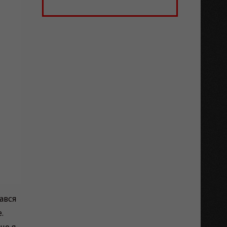
ався
.