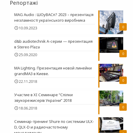
Репортажі
MAG Audio : ШОуВАСп? 2023 – презентація
незламності українського виробника
0
10.09.2023
d&b audiotechnik A-серии — презентация
в Stereo Plaza
0
25.09.2020
MA Lighting. Презентация новой линейки
grandMA3 в Киеве.
0
22.11.2018
Участие в XI Семинаре “Спілки
звукорежисерів України” 2018
0
18.06.2018
Семинар-тренинг Shure по системам ULX-
D, QLX-D и радиочастотному
менеджменту