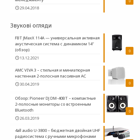
0
29.04.2018
Звукові огляди
FBT JMaxX 114A — универсальная активная
акустическая система с динамиком 14″
(обзор)
0
13.12.2021
AMC VIVA 3 – стильная и миниатюрная
настенная 2-полосная пасcивная АС
0
30.04.2019
Обзор: Pioneer DJ DM-40BT – компактные
2-полосные мониторы со встроенным
Bluetooth
0
26.03.2019
4all audio U-3800 – бюджетная двойная UHF
радиосистема c ручными микрофонами