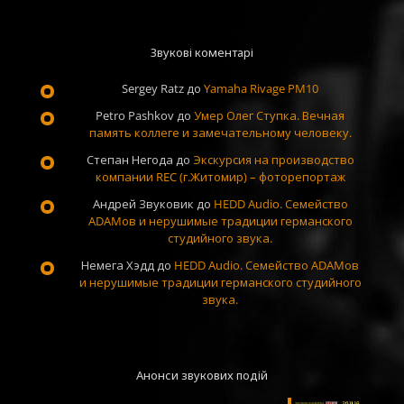
Звукові коментарі
Sergey Ratz
до
Yamaha Rivage PM10
Petro Pashkov
до
Умер Олег Ступка. Вечная
память коллеге и замечательному человеку.
Степан Негода
до
Экскурсия на производство
компании REC (г.Житомир) – фоторепортаж
Андрей Звуковик
до
HEDD Audio. Семейство
ADAMов и нерушимые традиции германского
студийного звука.
Немега Хэдд
до
HEDD Audio. Семейство ADAMов
и нерушимые традиции германского студийного
звука.
Анонси звукових подій