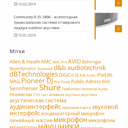
0
10.02.2019
Community R.35-3896 – всепогодная
триаксиальная система от мирового
лидера outdoor акустики
0
10.01.2019
Мітки
AVID
Allen & Heath
AMC
Behringer
AMC Pro
d&b audiotechnik
Beyerdynamic
Bluetooth
dBTechnologies
DiGiCo
iPad
JBL
DJ
EVE Audio
Pioneer DJ
MAG
Public Adress
RME
Pro-Tools
Shure
Sennheiser
Telefunken
Universal Audio
Реалмюзик
СЗУ
акустика
активная акустика
Свет
акустическая система
аудиоинтерфейс
звуковой
звуковая карта
интерфейс
конденсаторный микрофон
микрофон
линейный массив
микрофоны
наушники
мониторы
презентация