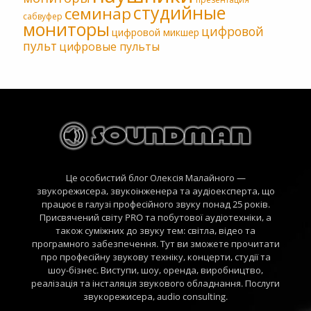
студийные
семинар
сабвуфер
мониторы
цифровой
цифровой микшер
пульт
цифровые пульты
Це особистий блог Олексія Малайного —
звукорежисера, звукоінженера та аудіоексперта, що
працює в галузі професійного звуку понад 25 років.
Присвячений світу PRO та побутової аудіотехніки, а
також суміжних до звуку тем: світла, відео та
програмного забезпечення. Тут ви зможете прочитати
про професійну звукову техніку, концерти, студії та
шоу-бізнес. Виступи, шоу, оренда, виробництво,
реалізація та інсталяція звукового обладнання. Послуги
звукорежисера, audio consulting.