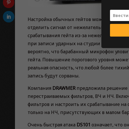
Настройка обычных гейтов может быть ут
отделить сигнал от нежелательных шумов 
срабатывания гейта из-за нежелательных к
при записи ударных на студии гейт исполь
вероятно, что барабанный микрофон уловит
гейта. Повышение порогового уровня может
реальная опасность, что любой более тихи
запись будут сорваны.
Компания
DRAWMER
предложила решение э
перестраиваемых фильтров, ВЧ и НЧ. Вклю
фильтров и настроить их срабатывание на о
только на НЧ, присутствующих в малом бар
Очень быстрая атака
DS101
означает, что о