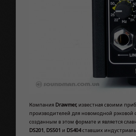
Компания
Drawmer,
известная своими при
производителей для новомодной рэковой 
созданным в этом формате и является сла
DS201
,
DS501
и
DS404
ставших индустриаль