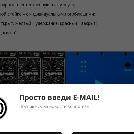
охранить естественную атаку звука;
дной стойке – с индивидуальными огибающими;
ткрыт, желтый – удержание, красный – закрыт;
акинга”;
Просто введи E-MAIL!
Подпишись на новости Soundman