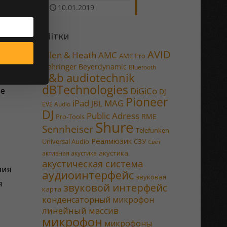
10.01.2019
ке
Мітки
жные
AVID
Allen & Heath
AMC
AMC Pro
ую
Behringer
Beyerdynamic
Bluetooth
d&b audiotechnik
dBTechnologies
ие
DiGiCo
DJ
Pioneer
MAG
iPad
JBL
EVE Audio
DJ
Public Adress
RME
Pro-Tools
Shure
Sennheiser
Telefunken
Реалмюзик
Universal Audio
СЗУ
Свет
акустика
активная акустика
акустическая система
вия
аудиоинтерфейс
звуковая
я
звуковой интерфейс
карта
конденсаторный микрофон
линейный массив
микрофон
микрофоны