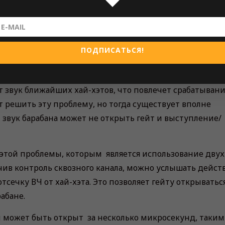
омительной и малоэффективной. Например, при попыт
и перекрестных помех, которых достаточно много, ло
ПОДПИСАТЬСЯ!
омпонентов в звучании могут стать проблемой. Зачаст
зуется для очистки звука малого барабана и вполне
 звук ближайших хай-хэтов, что повлечет срабатыван
 решить эту проблему, но тогда существует вполне
й звук барабана может не открыть гейт и выступление/
той проблемы, которым является использование двух
чив контроль сквозного канала, можно услышать дейст
тсечку ВЧ от хай-хэта. Это позволяет гейту открыватьс
абане.
н может быть открыт за несколько микросекунд, таким