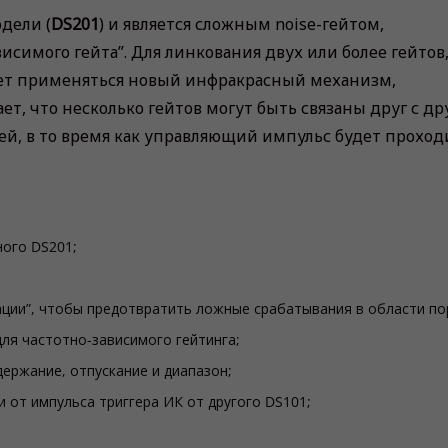
дели (
DS201
) и является сложным noise-гейтом,
симого гейта”. Для линкования двух или более гейтов
ет применяться новый инфракрасный механизм,
чает, что несколько гейтов могут быть связаны друг с д
й, в то время как управляющий импульс будет проход
ого DS201;
зации”, чтобы предотвратить ложные срабатывания в области по
ля частотно-зависимого гейтинга;
ержание, отпускание и диапазон;
 от импульса триггера ИК от другого DS101;