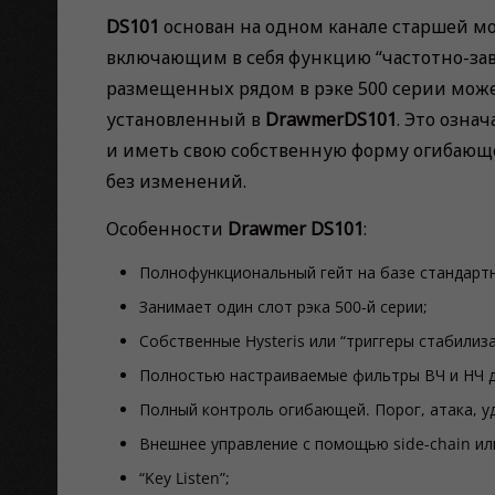
DS101
основан на одном канале старшей мо
включающим в себя функцию “частотно-зави
размещенных рядом в рэке 500 серии мож
установленный в
Drawmer
DS101
. Это озна
и иметь свою собственную форму огибающе
без изменений.
Особенности
Drawmer DS101
:
Полнофункциональный гейт на базе стандартн
Занимает один слот рэка 500-й серии;
Собственные Hysteris или “триггеры стабили
Полностью настраиваемые фильтры ВЧ и НЧ д
Полный контроль огибающей. Порог, атака, уд
Внешнее управление с помощью side-chain или
“Key Listen”;