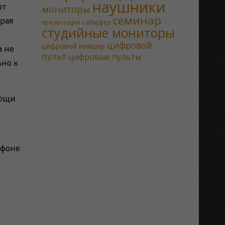
наушники
от
мониторы
семинар
рая
презентация
сабвуфер
студийные мониторы
цифровой
цифровой микшер
а не
пульт
цифровые пульты
ьно к
мощи
офоне