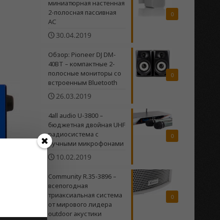
миниатюрная настенная
2-полосная пасcивная
0
АС
30.04.2019
Обзор: Pioneer DJ DM-
40BT – компактные 2-
полосные мониторы со
0
встроенным Bluetooth
26.03.2019
4all audio U-3800 –
бюджетная двойная UHF
радиосистема c
0
ручными микрофонами
10.02.2019
Community R.35-3896 –
всепогодная
триаксиальная система
0
от мирового лидера
outdoor акустики