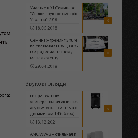
Участие в XI Семинаре
“Спілки звукорежисерів
,
України” 2018
0
18.06.2018
ругом
Семинар-тренинг Shure
ить
по системам ULX-D, QLX-
D и радиочастотному
0
менеджменту
29.04.2018
Звукові огляди
рога;
FBT JMaxX 114A —
универсальная активная
акустическая система с
0
динамиком 14″(обзор)
13.12.2021
AMC VIVA 3 – стильная и