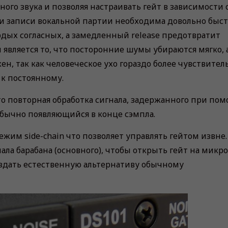
ного звука и позволяя настраивать гейт в зависимости 
ри записи вокальной партии необходима довольно быст
дых согласных, а замедленный release предотвратит
является то, что посторонние шумы убираются мягко, 
н, так как человеческое ухо гораздо более чувствител
к постоянному.
то повторная обработка сигнала, задержанного при по
 обычно появляющийся в конце сэмпла.
жим side-chain что позволяет управлять гейтом извне.
ла барабана (основного), чтобы открыть гейт на микр
оздать естественную альтернативу обычному