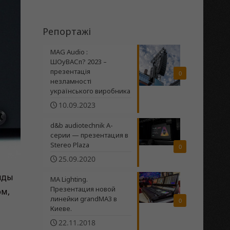
Репортажі
MAG Audio :
ШОуВАСп? 2023 –
презентація
0
незламності
українського виробника
10.09.2023
d&b audiotechnik A-
серии — презентация в
Stereo Plaza
0
25.09.2020
яды
MA Lighting.
Презентация новой
ом,
линейки grandMA3 в
0
Киеве.
22.11.2018