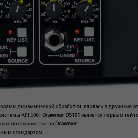
борами динамической обработки, влилась в дружные р
системы APi 500.
Drawmer DS101
является первым гейт
вным потомком гейтов
Drawmer
ным стандартом.