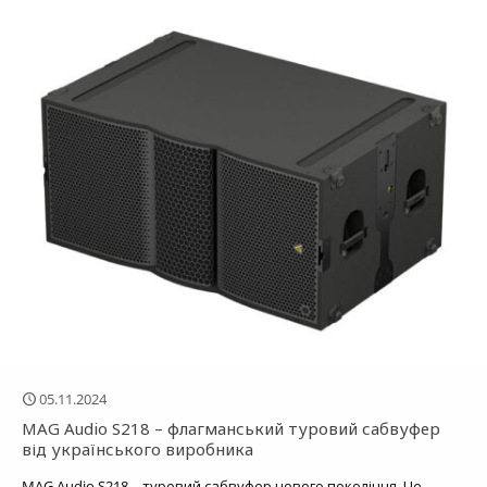
05.11.2024
MAG Audio S218 – флагманський туровий сабвуфер
від українського виробника
MAG Audio S218 – туровий сабвуфер нового покоління. Це