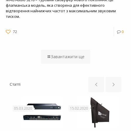
флагманська модель, яка створена для ефективного
відтворення найнижчих частот з максимальним звуковим
тиском.
72
0
Завантажити ще
Статті
05.03.2020
15.02.2020
12