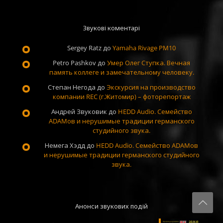
Звукові коментарі
Sergey Ratz
до
Yamaha Rivage PM10
Petro Pashkov
до
Умер Олег Ступка. Вечная
память коллеге и замечательному человеку.
Степан Негода
до
Экскурсия на производство
компании REC (г.Житомир) – фоторепортаж
Андрей Звуковик
до
HEDD Audio. Семейство
ADAMов и нерушимые традиции германского
студийного звука.
Немега Хэдд
до
HEDD Audio. Семейство ADAMов
и нерушимые традиции германского студийного
звука.
Анонси звукових подій