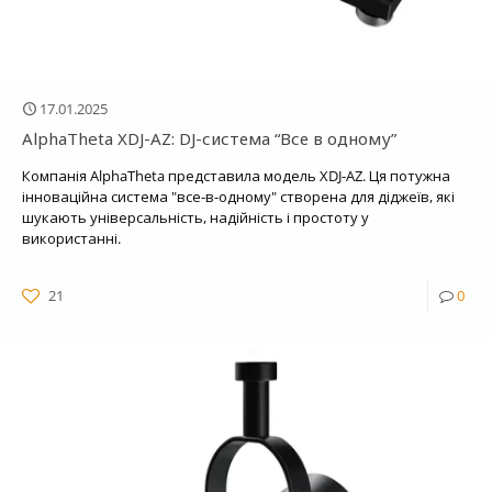
17.01.2025
AlphaTheta XDJ-AZ: DJ-система “Все в одному”
Компанія AlphaTheta представила модель XDJ-AZ. Ця потужна
інноваційна система "все-в-одному" створена для діджеїв, які
шукають універсальність, надійність і простоту у
використанні.
21
0