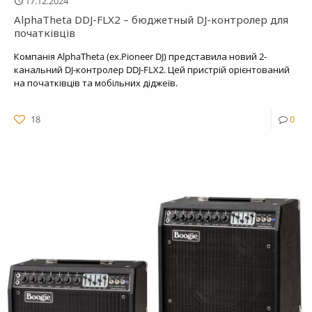
17.12.2024
AlphaTheta DDJ-FLX2 – бюджетный DJ-контролер для
початківців
Компанія AlphaTheta (ex.Pioneer DJ) представила новий 2-
канальний DJ-контролер DDJ-FLX2. Цей пристрій орієнтований
на початківців та мобільних діджеїв.
18
0