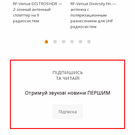
ETC
RF-Venue DISTRO9 HDR —
RF-Venue Diversity Fin —
Кач
2-зонный антенный
антенна с
b
с в
сплиттер на 9
поляризационным
ди
радиосистем
разнесением для UHF
радиосистем
ПІДПИШИСЬ
ТА ЧИТАЙ!
Отримуй звукові новини ПЕРШИМ
Підписка