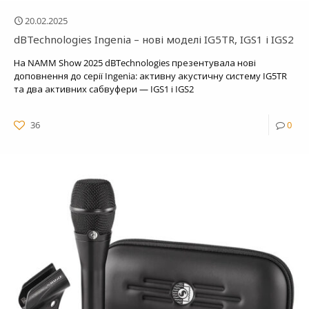
20.02.2025
dBTechnologies Ingenia – нові моделі IG5TR, IGS1 і IGS2
На NAMM Show 2025 dBTechnologies презентувала нові
доповнення до серії Ingenia: активну акустичну систему IG5TR
та два активних сабвуфери — IGS1 і IGS2
36
0