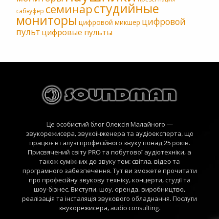
студийные
семинар
сабвуфер
мониторы
цифровой
цифровой микшер
пульт
цифровые пульты
Це особистий блог Олексія Малайного —
звукорежисера, звукоінженера та аудіоексперта, що
працює в галузі професійного звуку понад 25 років.
Присвячений світу PRO та побутової аудіотехніки, а
також суміжних до звуку тем: світла, відео та
програмного забезпечення. Тут ви зможете прочитати
про професійну звукову техніку, концерти, студії та
шоу-бізнес. Виступи, шоу, оренда, виробництво,
реалізація та інсталяція звукового обладнання. Послуги
звукорежисера, audio consulting.