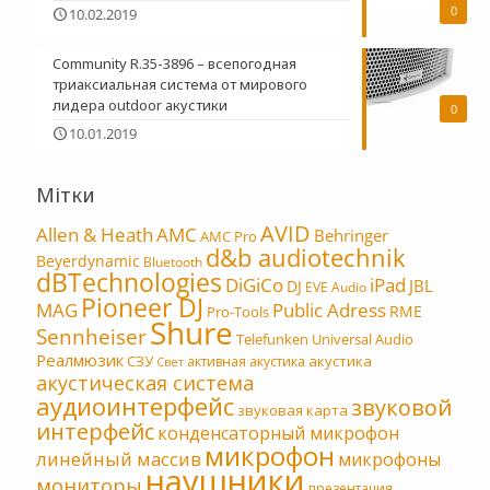
0
10.02.2019
Community R.35-3896 – всепогодная
триаксиальная система от мирового
лидера outdoor акустики
0
10.01.2019
Мітки
AVID
Allen & Heath
AMC
Behringer
AMC Pro
d&b audiotechnik
Beyerdynamic
Bluetooth
dBTechnologies
DiGiCo
iPad
JBL
DJ
EVE Audio
Pioneer DJ
MAG
Public Adress
RME
Pro-Tools
Shure
Sennheiser
Telefunken
Universal Audio
Реалмюзик
СЗУ
акустика
активная акустика
Свет
акустическая система
аудиоинтерфейс
звуковой
звуковая карта
интерфейс
конденсаторный микрофон
микрофон
линейный массив
микрофоны
наушники
мониторы
презентация