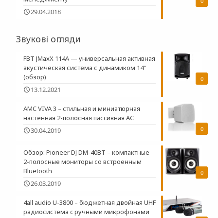
0
29.04.2018
Звукові огляди
FBT JMaxX 114A — универсальная активная
акустическая система с динамиком 14″
(обзор)
0
13.12.2021
AMC VIVA 3 – стильная и миниатюрная
настенная 2-полосная пасcивная АС
0
30.04.2019
Обзор: Pioneer DJ DM-40BT – компактные
2-полосные мониторы со встроенным
Bluetooth
0
26.03.2019
4all audio U-3800 – бюджетная двойная UHF
радиосистема c ручными микрофонами